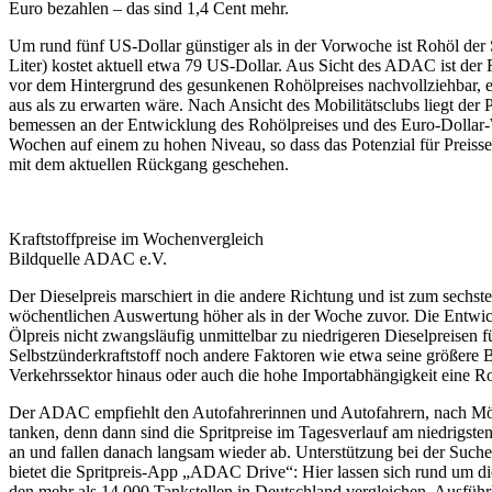
Euro bezahlen – das sind 1,4 Cent mehr.
Um rund fünf US-Dollar günstiger als in der Vorwoche ist Rohöl der 
Liter) kostet aktuell etwa 79 US-Dollar. Aus Sicht des ADAC ist der
vor dem Hintergrund des gesunkenen Rohölpreises nachvollziehbar, er 
aus als zu erwarten wäre. Nach Ansicht des Mobilitätsclubs liegt der 
bemessen an der Entwicklung des Rohölpreises und des Euro-Dollar-
Wochen auf einem zu hohen Niveau, so dass das Potenzial für Preissen
mit dem aktuellen Rückgang geschehen.
Kraftstoffpreise im Wochenvergleich
Bildquelle ADAC e.V.
Der Dieselpreis marschiert in die andere Richtung und ist zum sech
wöchentlichen Auswertung höher als in der Woche zuvor. Die Entwick
Ölpreis nicht zwangsläufig unmittelbar zu niedrigeren Dieselpreisen f
Selbstzünderkraftstoff noch andere Faktoren wie etwa seine größere
Verkehrssektor hinaus oder auch die hohe Importabhängigkeit eine Rol
Der ADAC empfiehlt den Autofahrerinnen und Autofahrern, nach Mög
tanken, denn dann sind die Spritpreise im Tagesverlauf am niedrigste
an und fallen danach langsam wieder ab. Unterstützung bei der Suche
bietet die Spritpreis-App „ADAC Drive“: Hier lassen sich rund um die
den mehr als 14.000 Tankstellen in Deutschland vergleichen. Ausfüh