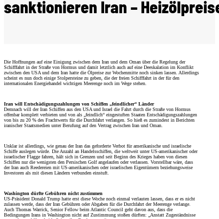
sanktionieren Iran – Heizölpreise
Die Hoffnungen auf eine Einigung zwischen dem Iran und dem Oman über die Regelung der
Schifffahrt in der Straße von Hormus und damit letztlich auch auf eine Deeskalation im Konflikt
zwischen den USA und dem Iran hatte die Ölpreise zur Wochenmitte noch sinken lassen. Allerdings
scheint es nun doch einige Stolpersteine zu geben, die der freien Schifffahrt in der für den
internationalen Energiehandel wichtigen Meerenge noch im Wege stehen.
Iran will Entschädigungszahlungen von Schiffen „feindlicher“ Länder
Demnach will der Iran Schiffen aus den USA und Israel die Fahrt durch die Straße von Hormus
offenbar komplett verbieten und von als „feindlich“ eingestuften Staaten Entschädigungszahlungen
von bis zu 20 % des Frachtwerts für die Durchfahrt verlangen. So hieß es zumindest in Berichten
iranischer Staatsmedien unter Berufung auf den Vertrag zwischen Iran und Oman.
Unklar ist allerdings, wie genau der Iran das geforderte Verbot für amerikanische und israelische
Schiffe auslegen würde. Die Anzahl an Handelsschiffen, die weltweit unter US-amerikanischer oder
israelischer Flagge fahren, hält sich in Grenzen und seit Beginn des Krieges haben von diesen
Schiffen nur die wenigsten den Persischen Golf angelaufen oder verlassen. Vorstellbar wäre, dass
der Iran auch Reedereien mit US-amerikanischen oder israelischen Eigentümern beziehungsweise
Investoren als mit diesen Ländern verbunden einstuft.
Washington dürfte Gebühren nicht zustimmen
US-Präsident Donald Trump hatte erst diese Woche noch einmal verlauten lassen, dass er es nicht
zulassen werde, dass der Iran Gebühren oder Abgaben für die Durchfahrt der Meerenge verlange.
Auch Thomas Warrick, Senior Fellow beim Atlantic Council geht davon aus, dass die
Bedingungen Irans in Washington nicht auf Zustimmung stoßen dürften: „Anstatt Zugeständnisse