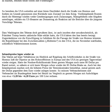
zu machen, erhöhen beide Seiten ihre Forderungen.“
So bestehen die USA weiterhin auf einer freien Durchfahrt durch die Straße von Hormus und
fordern im Grunde genommen eine Rückkehr zum Zustand vor dem Krieg. Vorübergehende Routen
durch die Meerenge würden weder Genehmigungen noch Zulassungen, Mautgebühren oder Abgaben
unterliegen, erklärte ein US-Beamter am Donnerstag als Reaktion auf die Berichte über die jüngsten
Vorschläge Teherans.
Dass Washington den Teheran doch gewähren lässt, ist auch insofern eher unwahrscheinlich, als
Präsident Trump bereits zahlreiche Male erklärt hatte, die USA hätten den Iran bereits besiegt.
Zugeständnisse wie die Einwilligung in Gebühren für die Passage der Straße von Hormus könnten
die Republikaner bei den Zwischenwahlen („Midterms“) in den USA, die im November stattfinden,
schließlich Wählerstimmen kosten.
Inlandspreise legen wieder zu
Das Warten auf klare Verhältnisse im Hinblick auf Regelung des Schiffsverkehrs in der Straße von
Hormus ließ die Ölpreise an den Rohstoffbörsen in Europa und den USA im gestrigen Tagesverlauf
wieder steigen. Hatte der Nordsee-Rohölkontrakt Brent gestern Morgen noch unter 80 Dollar pro
Barrel notiert, so näherte er sich heute Morgen schon wieder der 85 Dollar-Marke an. Auch bei den
Inlandspreisen machen sich die höheren Preise der Terminkontrakte bemerkbar, zumal gestern auch
der Dollar gegenüber dem Euro wieder zulegen konnte. So müssen Verbraucherinnen und
Verbraucher im Bundesgebiet heute bei Heizöl im Vergleich zu gestern Morgen mit Aufschlägen
von etwa
+3,20 bis +4,20 Euro
pro 100 Liter rechnen.