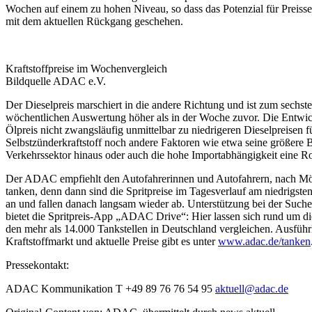
Wochen auf einem zu hohen Niveau, so dass das Potenzial für Preissen
mit dem aktuellen Rückgang geschehen.
Kraftstoffpreise im Wochenvergleich
Bildquelle ADAC e.V.
Der Dieselpreis marschiert in die andere Richtung und ist zum sech
wöchentlichen Auswertung höher als in der Woche zuvor. Die Entwick
Ölpreis nicht zwangsläufig unmittelbar zu niedrigeren Dieselpreisen f
Selbstzünderkraftstoff noch andere Faktoren wie etwa seine größere
Verkehrssektor hinaus oder auch die hohe Importabhängigkeit eine Rol
Der ADAC empfiehlt den Autofahrerinnen und Autofahrern, nach Mög
tanken, denn dann sind die Spritpreise im Tagesverlauf am niedrigste
an und fallen danach langsam wieder ab. Unterstützung bei der Suche
bietet die Spritpreis-App „ADAC Drive“: Hier lassen sich rund um die
den mehr als 14.000 Tankstellen in Deutschland vergleichen. Ausfüh
Kraftstoffmarkt und aktuelle Preise gibt es unter
www.adac.de/tanken
Pressekontakt:
ADAC Kommunikation T +49 89 76 76 54 95
aktuell@adac.de