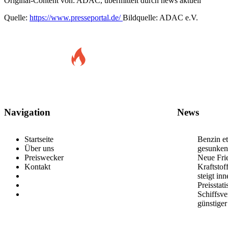
Original-Content von: ADAC, übermittelt durch news aktuell
Quelle:
https://www.presseportal.de/
Bildquelle: ADAC e.V.
Navigation
News
Startseite
Benzin et
Über uns
gesunken
Preiswecker
Neue Frie
Kontakt
Kraftstof
steigt in
Preisstat
Schiffsv
günstiger