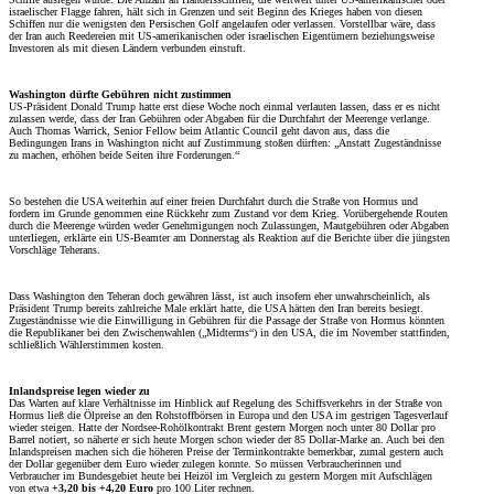
israelischer Flagge fahren, hält sich in Grenzen und seit Beginn des Krieges haben von diesen
Schiffen nur die wenigsten den Persischen Golf angelaufen oder verlassen. Vorstellbar wäre, dass
der Iran auch Reedereien mit US-amerikanischen oder israelischen Eigentümern beziehungsweise
Investoren als mit diesen Ländern verbunden einstuft.
Washington dürfte Gebühren nicht zustimmen
US-Präsident Donald Trump hatte erst diese Woche noch einmal verlauten lassen, dass er es nicht
zulassen werde, dass der Iran Gebühren oder Abgaben für die Durchfahrt der Meerenge verlange.
Auch Thomas Warrick, Senior Fellow beim Atlantic Council geht davon aus, dass die
Bedingungen Irans in Washington nicht auf Zustimmung stoßen dürften: „Anstatt Zugeständnisse
zu machen, erhöhen beide Seiten ihre Forderungen.“
So bestehen die USA weiterhin auf einer freien Durchfahrt durch die Straße von Hormus und
fordern im Grunde genommen eine Rückkehr zum Zustand vor dem Krieg. Vorübergehende Routen
durch die Meerenge würden weder Genehmigungen noch Zulassungen, Mautgebühren oder Abgaben
unterliegen, erklärte ein US-Beamter am Donnerstag als Reaktion auf die Berichte über die jüngsten
Vorschläge Teherans.
Dass Washington den Teheran doch gewähren lässt, ist auch insofern eher unwahrscheinlich, als
Präsident Trump bereits zahlreiche Male erklärt hatte, die USA hätten den Iran bereits besiegt.
Zugeständnisse wie die Einwilligung in Gebühren für die Passage der Straße von Hormus könnten
die Republikaner bei den Zwischenwahlen („Midterms“) in den USA, die im November stattfinden,
schließlich Wählerstimmen kosten.
Inlandspreise legen wieder zu
Das Warten auf klare Verhältnisse im Hinblick auf Regelung des Schiffsverkehrs in der Straße von
Hormus ließ die Ölpreise an den Rohstoffbörsen in Europa und den USA im gestrigen Tagesverlauf
wieder steigen. Hatte der Nordsee-Rohölkontrakt Brent gestern Morgen noch unter 80 Dollar pro
Barrel notiert, so näherte er sich heute Morgen schon wieder der 85 Dollar-Marke an. Auch bei den
Inlandspreisen machen sich die höheren Preise der Terminkontrakte bemerkbar, zumal gestern auch
der Dollar gegenüber dem Euro wieder zulegen konnte. So müssen Verbraucherinnen und
Verbraucher im Bundesgebiet heute bei Heizöl im Vergleich zu gestern Morgen mit Aufschlägen
von etwa
+3,20 bis +4,20 Euro
pro 100 Liter rechnen.