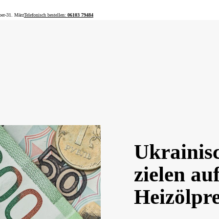
ber-31. März
Telefonisch bestellen:
06103 79484
Ukrainis
zielen au
Heizölpre