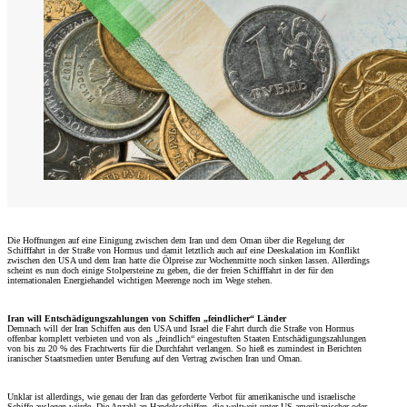
Die Hoffnungen auf eine Einigung zwischen dem Iran und dem Oman über die Regelung der
Schifffahrt in der Straße von Hormus und damit letztlich auch auf eine Deeskalation im Konflikt
zwischen den USA und dem Iran hatte die Ölpreise zur Wochenmitte noch sinken lassen. Allerdings
scheint es nun doch einige Stolpersteine zu geben, die der freien Schifffahrt in der für den
internationalen Energiehandel wichtigen Meerenge noch im Wege stehen.
Iran will Entschädigungszahlungen von Schiffen „feindlicher“ Länder
Demnach will der Iran Schiffen aus den USA und Israel die Fahrt durch die Straße von Hormus
offenbar komplett verbieten und von als „feindlich“ eingestuften Staaten Entschädigungszahlungen
von bis zu 20 % des Frachtwerts für die Durchfahrt verlangen. So hieß es zumindest in Berichten
iranischer Staatsmedien unter Berufung auf den Vertrag zwischen Iran und Oman.
Unklar ist allerdings, wie genau der Iran das geforderte Verbot für amerikanische und israelische
Schiffe auslegen würde. Die Anzahl an Handelsschiffen, die weltweit unter US-amerikanischer oder