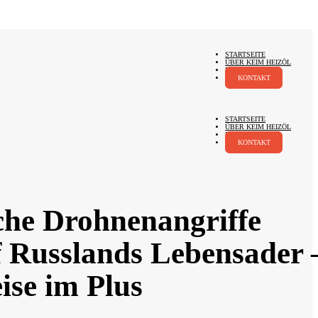
STARTSEITE
ÜBER KEIM HEIZÖL
PREISWECKER
KONTAKT
STARTSEITE
ÜBER KEIM HEIZÖL
PREISWECKER
KONTAKT
che Drohnenangriffe
f Russlands Lebensader 
ise im Plus