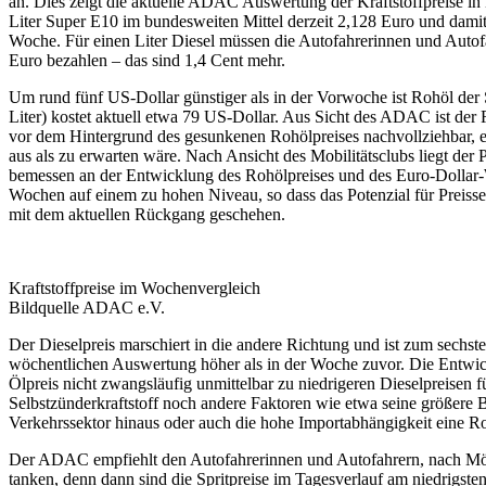
an. Dies zeigt die aktuelle ADAC Auswertung der Kraftstoffpreise in 
Liter Super E10 im bundesweiten Mittel derzeit 2,128 Euro und damit
Woche. Für einen Liter Diesel müssen die Autofahrerinnen und Autofa
Euro bezahlen – das sind 1,4 Cent mehr.
Um rund fünf US-Dollar günstiger als in der Vorwoche ist Rohöl der 
Liter) kostet aktuell etwa 79 US-Dollar. Aus Sicht des ADAC ist der
vor dem Hintergrund des gesunkenen Rohölpreises nachvollziehbar, er 
aus als zu erwarten wäre. Nach Ansicht des Mobilitätsclubs liegt der 
bemessen an der Entwicklung des Rohölpreises und des Euro-Dollar-
Wochen auf einem zu hohen Niveau, so dass das Potenzial für Preissen
mit dem aktuellen Rückgang geschehen.
Kraftstoffpreise im Wochenvergleich
Bildquelle ADAC e.V.
Der Dieselpreis marschiert in die andere Richtung und ist zum sech
wöchentlichen Auswertung höher als in der Woche zuvor. Die Entwick
Ölpreis nicht zwangsläufig unmittelbar zu niedrigeren Dieselpreisen f
Selbstzünderkraftstoff noch andere Faktoren wie etwa seine größere
Verkehrssektor hinaus oder auch die hohe Importabhängigkeit eine Rol
Der ADAC empfiehlt den Autofahrerinnen und Autofahrern, nach Mög
tanken, denn dann sind die Spritpreise im Tagesverlauf am niedrigste