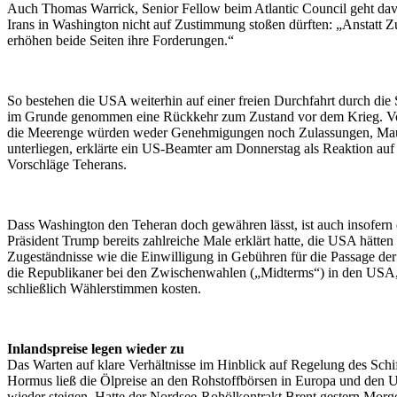
Auch Thomas Warrick, Senior Fellow beim Atlantic Council geht dav
Irans in Washington nicht auf Zustimmung stoßen dürften: „Anstatt 
erhöhen beide Seiten ihre Forderungen.“
So bestehen die USA weiterhin auf einer freien Durchfahrt durch di
im Grunde genommen eine Rückkehr zum Zustand vor dem Krieg. V
die Meerenge würden weder Genehmigungen noch Zulassungen, Ma
unterliegen, erklärte ein US-Beamter am Donnerstag als Reaktion auf 
Vorschläge Teherans.
Dass Washington den Teheran doch gewähren lässt, ist auch insofern 
Präsident Trump bereits zahlreiche Male erklärt hatte, die USA hätten 
Zugeständnisse wie die Einwilligung in Gebühren für die Passage d
die Republikaner bei den Zwischenwahlen („Midterms“) in den USA, 
schließlich Wählerstimmen kosten.
Inlandspreise legen wieder zu
Das Warten auf klare Verhältnisse im Hinblick auf Regelung des Schif
Hormus ließ die Ölpreise an den Rohstoffbörsen in Europa und den 
wieder steigen. Hatte der Nordsee-Rohölkontrakt Brent gestern Morg