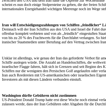
zwischen den USA und dem Iran hatte die Ölpreise zur Wochenmitte n
scheint es nun doch einige Stolpersteine zu geben, die der freien Schif
internationalen Energiehandel wichtigen Meerenge noch im Wege ste
Iran will Entschädigungszahlungen von Schiffen „feindlicher“ L
Demnach will der Iran Schiffen aus den USA und Israel die Fahrt du
offenbar komplett verbieten und von als „feindlich“ eingestuften St
von bis zu 20 % des Frachtwerts für die Durchfahrt verlangen. So hie
iranischer Staatsmedien unter Berufung auf den Vertrag zwischen Ir
Unklar ist allerdings, wie genau der Iran das geforderte Verbot für am
Schiffe auslegen würde. Die Anzahl an Handelsschiffen, die weltwei
israelischer Flagge fahren, hält sich in Grenzen und seit Beginn des 
Schiffen nur die wenigsten den Persischen Golf angelaufen oder verlas
Iran auch Reedereien mit US-amerikanischen oder israelischen Eige
Investoren als mit diesen Ländern verbunden einstuft.
Washington dürfte Gebühren nicht zustimmen
US-Präsident Donald Trump hatte erst diese Woche noch einmal verlaut
zulassen werde, dass der Iran Gebühren oder Abgaben für die Durchf