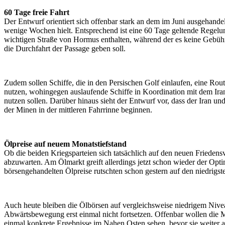
60 Tage freie Fahrt
Der Entwurf orientiert sich offenbar stark an dem im Juni ausgehand
wenige Wochen hielt. Entsprechend ist eine 60 Tage geltende Regelun
wichtigen Straße von Hormus enthalten, während der es keine Gebüh
die Durchfahrt der Passage geben soll.
Zudem sollen Schiffe, die in den Persischen Golf einlaufen, eine Rou
nutzen, wohingegen auslaufende Schiffe in Koordination mit dem Ir
nutzen sollen. Darüber hinaus sieht der Entwurf vor, dass der Iran 
der Minen in der mittleren Fahrrinne beginnen.
Ölpreise auf neuem Monatstiefstand
Ob die beiden Kriegsparteien sich tatsächlich auf den neuen Friedensv
abzuwarten. Am Ölmarkt greift allerdings jetzt schon wieder der Opt
börsengehandelten Ölpreise rutschten schon gestern auf den niedrigste
Auch heute bleiben die Ölbörsen auf vergleichsweise niedrigem Nive
Abwärtsbewegung erst einmal nicht fortsetzen. Offenbar wollen die M
einmal konkrete Ergebnisse im Nahen Osten sehen, bevor sie weiter au