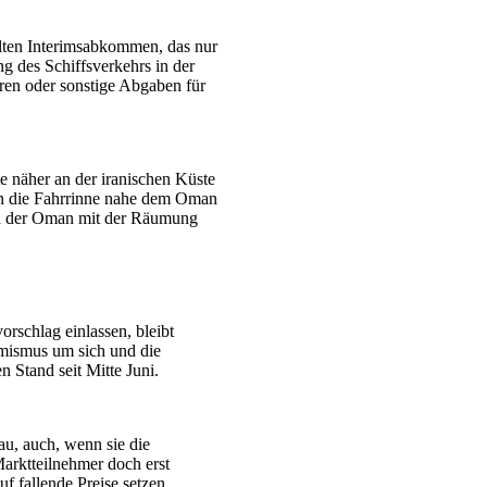
elten Interimsabkommen, das nur
g des Schiffsverkehrs in der
ren oder sonstige Abgaben für
te näher an der iranischen Küste
an die Fahrrinne nahe dem Oman
und der Oman mit der Räumung
orschlag einlassen, bleibt
imismus um sich und die
n Stand seit Mitte Juni.
au, auch, wenn sie die
arktteilnehmer doch erst
f fallende Preise setzen.