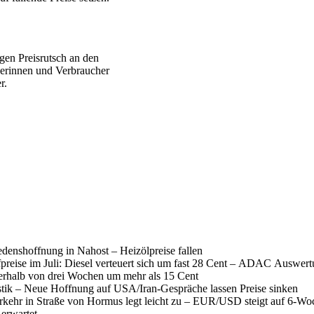
igen Preisrutsch an den
herinnen und Verbraucher
r.
denshoffnung in Nahost – Heizölpreise fallen
fpreise im Juli: Diesel verteuert sich um fast 28 Cent – ADAC Auswer
nerhalb von drei Wochen um mehr als 15 Cent
istik – Neue Hoffnung auf USA/Iran-Gespräche lassen Preise sinken
erkehr in Straße von Hormus legt leicht zu – EUR/USD steigt auf 6-W
 erwartet