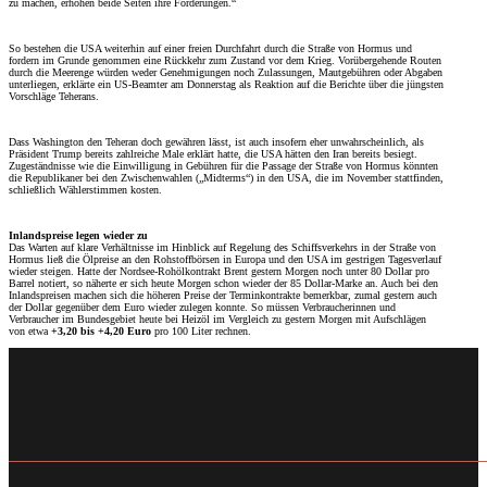
zu machen, erhöhen beide Seiten ihre Forderungen.“
So bestehen die USA weiterhin auf einer freien Durchfahrt durch die Straße von Hormus und
fordern im Grunde genommen eine Rückkehr zum Zustand vor dem Krieg. Vorübergehende Routen
durch die Meerenge würden weder Genehmigungen noch Zulassungen, Mautgebühren oder Abgaben
unterliegen, erklärte ein US-Beamter am Donnerstag als Reaktion auf die Berichte über die jüngsten
Vorschläge Teherans.
Dass Washington den Teheran doch gewähren lässt, ist auch insofern eher unwahrscheinlich, als
Präsident Trump bereits zahlreiche Male erklärt hatte, die USA hätten den Iran bereits besiegt.
Zugeständnisse wie die Einwilligung in Gebühren für die Passage der Straße von Hormus könnten
die Republikaner bei den Zwischenwahlen („Midterms“) in den USA, die im November stattfinden,
schließlich Wählerstimmen kosten.
Inlandspreise legen wieder zu
Das Warten auf klare Verhältnisse im Hinblick auf Regelung des Schiffsverkehrs in der Straße von
Hormus ließ die Ölpreise an den Rohstoffbörsen in Europa und den USA im gestrigen Tagesverlauf
wieder steigen. Hatte der Nordsee-Rohölkontrakt Brent gestern Morgen noch unter 80 Dollar pro
Barrel notiert, so näherte er sich heute Morgen schon wieder der 85 Dollar-Marke an. Auch bei den
Inlandspreisen machen sich die höheren Preise der Terminkontrakte bemerkbar, zumal gestern auch
der Dollar gegenüber dem Euro wieder zulegen konnte. So müssen Verbraucherinnen und
Verbraucher im Bundesgebiet heute bei Heizöl im Vergleich zu gestern Morgen mit Aufschlägen
von etwa
+3,20 bis +4,20 Euro
pro 100 Liter rechnen.