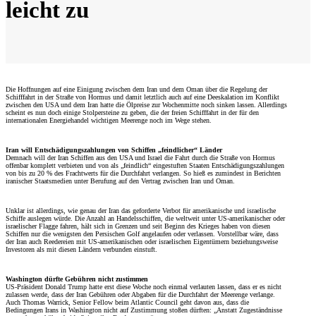
leicht zu
Die Hoffnungen auf eine Einigung zwischen dem Iran und dem Oman über die Regelung der
Schifffahrt in der Straße von Hormus und damit letztlich auch auf eine Deeskalation im Konflikt
zwischen den USA und dem Iran hatte die Ölpreise zur Wochenmitte noch sinken lassen. Allerdings
scheint es nun doch einige Stolpersteine zu geben, die der freien Schifffahrt in der für den
internationalen Energiehandel wichtigen Meerenge noch im Wege stehen.
Iran will Entschädigungszahlungen von Schiffen „feindlicher“ Länder
Demnach will der Iran Schiffen aus den USA und Israel die Fahrt durch die Straße von Hormus
offenbar komplett verbieten und von als „feindlich“ eingestuften Staaten Entschädigungszahlungen
von bis zu 20 % des Frachtwerts für die Durchfahrt verlangen. So hieß es zumindest in Berichten
iranischer Staatsmedien unter Berufung auf den Vertrag zwischen Iran und Oman.
Unklar ist allerdings, wie genau der Iran das geforderte Verbot für amerikanische und israelische
Schiffe auslegen würde. Die Anzahl an Handelsschiffen, die weltweit unter US-amerikanischer oder
israelischer Flagge fahren, hält sich in Grenzen und seit Beginn des Krieges haben von diesen
Schiffen nur die wenigsten den Persischen Golf angelaufen oder verlassen. Vorstellbar wäre, dass
der Iran auch Reedereien mit US-amerikanischen oder israelischen Eigentümern beziehungsweise
Investoren als mit diesen Ländern verbunden einstuft.
Washington dürfte Gebühren nicht zustimmen
US-Präsident Donald Trump hatte erst diese Woche noch einmal verlauten lassen, dass er es nicht
zulassen werde, dass der Iran Gebühren oder Abgaben für die Durchfahrt der Meerenge verlange.
Auch Thomas Warrick, Senior Fellow beim Atlantic Council geht davon aus, dass die
Bedingungen Irans in Washington nicht auf Zustimmung stoßen dürften: „Anstatt Zugeständnisse