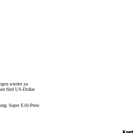
legen wieder zu
fast fünf US-Dollar
tung: Super E10-Preis
Kont