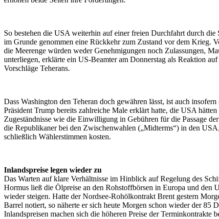
So bestehen die USA weiterhin auf einer freien Durchfahrt durch di
im Grunde genommen eine Rückkehr zum Zustand vor dem Krieg. V
die Meerenge würden weder Genehmigungen noch Zulassungen, Ma
unterliegen, erklärte ein US-Beamter am Donnerstag als Reaktion auf 
Vorschläge Teherans.
Dass Washington den Teheran doch gewähren lässt, ist auch insofern 
Präsident Trump bereits zahlreiche Male erklärt hatte, die USA hätten 
Zugeständnisse wie die Einwilligung in Gebühren für die Passage d
die Republikaner bei den Zwischenwahlen („Midterms“) in den USA, 
schließlich Wählerstimmen kosten.
Inlandspreise legen wieder zu
Das Warten auf klare Verhältnisse im Hinblick auf Regelung des Schif
Hormus ließ die Ölpreise an den Rohstoffbörsen in Europa und den 
wieder steigen. Hatte der Nordsee-Rohölkontrakt Brent gestern Morg
Barrel notiert, so näherte er sich heute Morgen schon wieder der 85 
Inlandspreisen machen sich die höheren Preise der Terminkontrakte 