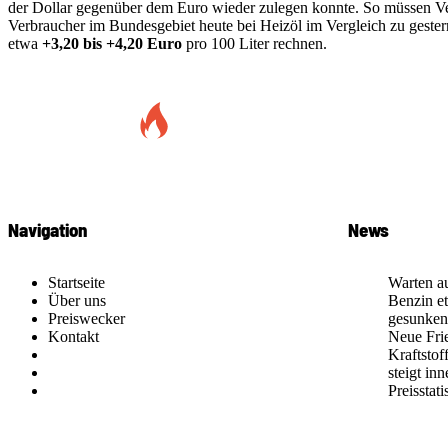
der Dollar gegenüber dem Euro wieder zulegen konnte. So müssen V
Verbraucher im Bundesgebiet heute bei Heizöl im Vergleich zu gest
etwa
+3,20 bis +4,20 Euro
pro 100 Liter rechnen.
Navigation
News
Startseite
Warten au
Über uns
Benzin et
Preiswecker
gesunken
Kontakt
Neue Frie
Kraftstof
steigt in
Preisstat