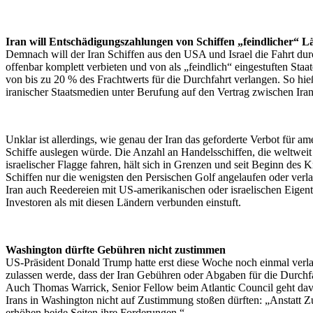
Iran will Entschädigungszahlungen von Schiffen „feindlicher“ L
Demnach will der Iran Schiffen aus den USA und Israel die Fahrt du
offenbar komplett verbieten und von als „feindlich“ eingestuften St
von bis zu 20 % des Frachtwerts für die Durchfahrt verlangen. So hie
iranischer Staatsmedien unter Berufung auf den Vertrag zwischen Ir
Unklar ist allerdings, wie genau der Iran das geforderte Verbot für am
Schiffe auslegen würde. Die Anzahl an Handelsschiffen, die weltwei
israelischer Flagge fahren, hält sich in Grenzen und seit Beginn des 
Schiffen nur die wenigsten den Persischen Golf angelaufen oder verlas
Iran auch Reedereien mit US-amerikanischen oder israelischen Eige
Investoren als mit diesen Ländern verbunden einstuft.
Washington dürfte Gebühren nicht zustimmen
US-Präsident Donald Trump hatte erst diese Woche noch einmal verlaut
zulassen werde, dass der Iran Gebühren oder Abgaben für die Durchf
Auch Thomas Warrick, Senior Fellow beim Atlantic Council geht dav
Irans in Washington nicht auf Zustimmung stoßen dürften: „Anstatt 
erhöhen beide Seiten ihre Forderungen.“