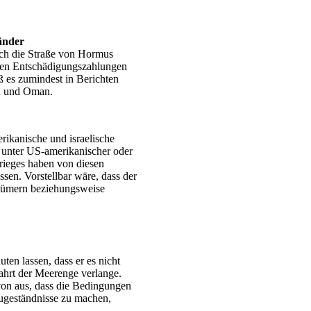
änder
rch die Straße von Hormus
aaten Entschädigungszahlungen
ß es zumindest in Berichten
an und Oman.
erikanische und israelische
t unter US-amerikanischer oder
Krieges haben von diesen
sen. Vorstellbar wäre, dass der
ntümern beziehungsweise
en lassen, dass er es nicht
ahrt der Meerenge verlange.
on aus, dass die Bedingungen
Zugeständnisse zu machen,