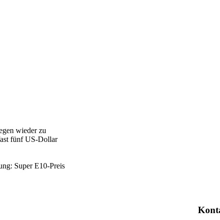
legen wieder zu
fast fünf US-Dollar
tung: Super E10-Preis
Kont