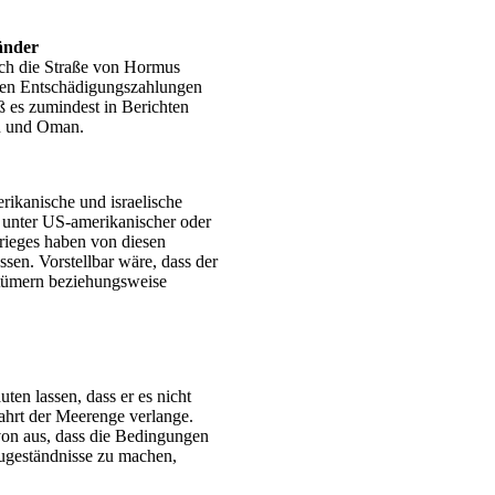
änder
rch die Straße von Hormus
aaten Entschädigungszahlungen
ß es zumindest in Berichten
an und Oman.
erikanische und israelische
t unter US-amerikanischer oder
Krieges haben von diesen
sen. Vorstellbar wäre, dass der
ntümern beziehungsweise
en lassen, dass er es nicht
ahrt der Meerenge verlange.
on aus, dass die Bedingungen
Zugeständnisse zu machen,