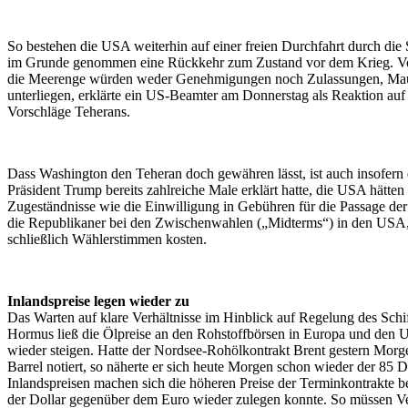
So bestehen die USA weiterhin auf einer freien Durchfahrt durch di
im Grunde genommen eine Rückkehr zum Zustand vor dem Krieg. V
die Meerenge würden weder Genehmigungen noch Zulassungen, Ma
unterliegen, erklärte ein US-Beamter am Donnerstag als Reaktion auf 
Vorschläge Teherans.
Dass Washington den Teheran doch gewähren lässt, ist auch insofern 
Präsident Trump bereits zahlreiche Male erklärt hatte, die USA hätten 
Zugeständnisse wie die Einwilligung in Gebühren für die Passage d
die Republikaner bei den Zwischenwahlen („Midterms“) in den USA, 
schließlich Wählerstimmen kosten.
Inlandspreise legen wieder zu
Das Warten auf klare Verhältnisse im Hinblick auf Regelung des Schif
Hormus ließ die Ölpreise an den Rohstoffbörsen in Europa und den 
wieder steigen. Hatte der Nordsee-Rohölkontrakt Brent gestern Morg
Barrel notiert, so näherte er sich heute Morgen schon wieder der 85 
Inlandspreisen machen sich die höheren Preise der Terminkontrakte 
der Dollar gegenüber dem Euro wieder zulegen konnte. So müssen V