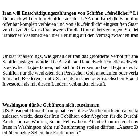
Iran will Entschädigungszahlungen von Schiffen „feindlicher“ L
Demnach will der Iran Schiffen aus den USA und Israel die Fahrt du
offenbar komplett verbieten und von als „feindlich“ eingestuften St
von bis zu 20 % des Frachtwerts für die Durchfahrt verlangen. So hie
iranischer Staatsmedien unter Berufung auf den Vertrag zwischen Ir
Unklar ist allerdings, wie genau der Iran das geforderte Verbot für am
Schiffe auslegen würde. Die Anzahl an Handelsschiffen, die weltwei
israelischer Flagge fahren, hält sich in Grenzen und seit Beginn des 
Schiffen nur die wenigsten den Persischen Golf angelaufen oder verlas
Iran auch Reedereien mit US-amerikanischen oder israelischen Eige
Investoren als mit diesen Ländern verbunden einstuft.
Washington dürfte Gebühren nicht zustimmen
US-Präsident Donald Trump hatte erst diese Woche noch einmal verlaut
zulassen werde, dass der Iran Gebühren oder Abgaben für die Durchf
Auch Thomas Warrick, Senior Fellow beim Atlantic Council geht dav
Irans in Washington nicht auf Zustimmung stoßen dürften: „Anstatt 
erhöhen beide Seiten ihre Forderungen.“