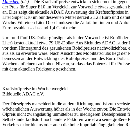
München
(ots) –
Die Kraftstoffpreise entwickeln sich erneut in gege
der Preis für Super E10 im Vergleich zur Vorwoche etwas gesunken ist
an. Dies zeigt die aktuelle ADAC Auswertung der Kraftstoffpreise in 
Liter Super E10 im bundesweiten Mittel derzeit 2,128 Euro und damit
Woche. Für einen Liter Diesel müssen die Autofahrerinnen und Autofa
Euro bezahlen – das sind 1,4 Cent mehr.
Um rund fünf US-Dollar günstiger als in der Vorwoche ist Rohöl der 
Liter) kostet aktuell etwa 79 US-Dollar. Aus Sicht des ADAC ist der
vor dem Hintergrund des gesunkenen Rohölpreises nachvollziehbar, er 
aus als zu erwarten wäre. Nach Ansicht des Mobilitätsclubs liegt der 
bemessen an der Entwicklung des Rohölpreises und des Euro-Dollar-
Wochen auf einem zu hohen Niveau, so dass das Potenzial für Preissen
mit dem aktuellen Rückgang geschehen.
Kraftstoffpreise im Wochenvergleich
Bildquelle ADAC e.V.
Der Dieselpreis marschiert in die andere Richtung und ist zum sech
wöchentlichen Auswertung höher als in der Woche zuvor. Die Entwick
Ölpreis nicht zwangsläufig unmittelbar zu niedrigeren Dieselpreisen f
Selbstzünderkraftstoff noch andere Faktoren wie etwa seine größere
Verkehrssektor hinaus oder auch die hohe Importabhängigkeit eine Rol