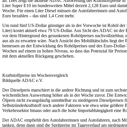
an. Dies zeigt die aktuelle ADAC Auswertung der Kraftstoffpreise in 
Liter Super E10 im bundesweiten Mittel derzeit 2,128 Euro und damit
Woche. Für einen Liter Diesel müssen die Autofahrerinnen und Autofa
Euro bezahlen – das sind 1,4 Cent mehr.
Um rund fünf US-Dollar günstiger als in der Vorwoche ist Rohöl der 
Liter) kostet aktuell etwa 79 US-Dollar. Aus Sicht des ADAC ist der
vor dem Hintergrund des gesunkenen Rohölpreises nachvollziehbar, er 
aus als zu erwarten wäre. Nach Ansicht des Mobilitätsclubs liegt der 
bemessen an der Entwicklung des Rohölpreises und des Euro-Dollar-
Wochen auf einem zu hohen Niveau, so dass das Potenzial für Preissen
mit dem aktuellen Rückgang geschehen.
Kraftstoffpreise im Wochenvergleich
Bildquelle ADAC e.V.
Der Dieselpreis marschiert in die andere Richtung und ist zum sech
wöchentlichen Auswertung höher als in der Woche zuvor. Die Entwick
Ölpreis nicht zwangsläufig unmittelbar zu niedrigeren Dieselpreisen f
Selbstzünderkraftstoff noch andere Faktoren wie etwa seine größere
Verkehrssektor hinaus oder auch die hohe Importabhängigkeit eine Rol
Der ADAC empfiehlt den Autofahrerinnen und Autofahrern, nach Mög
tanken, denn dann sind die Spritpreise im Tagesverlauf am niedrigste