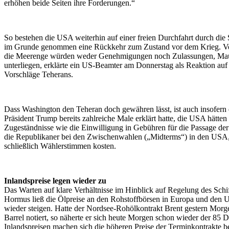
erhöhen beide Seiten ihre Forderungen.“
So bestehen die USA weiterhin auf einer freien Durchfahrt durch di
im Grunde genommen eine Rückkehr zum Zustand vor dem Krieg. V
die Meerenge würden weder Genehmigungen noch Zulassungen, Ma
unterliegen, erklärte ein US-Beamter am Donnerstag als Reaktion auf 
Vorschläge Teherans.
Dass Washington den Teheran doch gewähren lässt, ist auch insofern 
Präsident Trump bereits zahlreiche Male erklärt hatte, die USA hätten 
Zugeständnisse wie die Einwilligung in Gebühren für die Passage d
die Republikaner bei den Zwischenwahlen („Midterms“) in den USA, 
schließlich Wählerstimmen kosten.
Inlandspreise legen wieder zu
Das Warten auf klare Verhältnisse im Hinblick auf Regelung des Schif
Hormus ließ die Ölpreise an den Rohstoffbörsen in Europa und den 
wieder steigen. Hatte der Nordsee-Rohölkontrakt Brent gestern Morg
Barrel notiert, so näherte er sich heute Morgen schon wieder der 85 
Inlandspreisen machen sich die höheren Preise der Terminkontrakte 