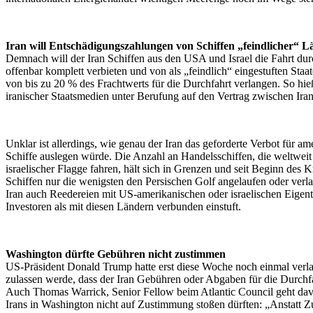
Iran will Entschädigungszahlungen von Schiffen „feindlicher“ L
Demnach will der Iran Schiffen aus den USA und Israel die Fahrt du
offenbar komplett verbieten und von als „feindlich“ eingestuften St
von bis zu 20 % des Frachtwerts für die Durchfahrt verlangen. So hie
iranischer Staatsmedien unter Berufung auf den Vertrag zwischen Ir
Unklar ist allerdings, wie genau der Iran das geforderte Verbot für am
Schiffe auslegen würde. Die Anzahl an Handelsschiffen, die weltwei
israelischer Flagge fahren, hält sich in Grenzen und seit Beginn des 
Schiffen nur die wenigsten den Persischen Golf angelaufen oder verlas
Iran auch Reedereien mit US-amerikanischen oder israelischen Eige
Investoren als mit diesen Ländern verbunden einstuft.
Washington dürfte Gebühren nicht zustimmen
US-Präsident Donald Trump hatte erst diese Woche noch einmal verlaut
zulassen werde, dass der Iran Gebühren oder Abgaben für die Durchf
Auch Thomas Warrick, Senior Fellow beim Atlantic Council geht dav
Irans in Washington nicht auf Zustimmung stoßen dürften: „Anstatt 