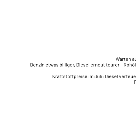
Warten au
Benzin etwas billiger, Diesel erneut teurer – Ro
Kraftstoffpreise im Juli: Diesel verte
P