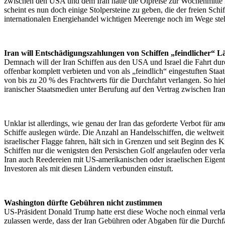
zwischen den USA und dem Iran hatte die Ölpreise zur Wochenmitte n
scheint es nun doch einige Stolpersteine zu geben, die der freien Schif
internationalen Energiehandel wichtigen Meerenge noch im Wege ste
Iran will Entschädigungszahlungen von Schiffen „feindlicher“ L
Demnach will der Iran Schiffen aus den USA und Israel die Fahrt du
offenbar komplett verbieten und von als „feindlich“ eingestuften St
von bis zu 20 % des Frachtwerts für die Durchfahrt verlangen. So hie
iranischer Staatsmedien unter Berufung auf den Vertrag zwischen Ir
Unklar ist allerdings, wie genau der Iran das geforderte Verbot für am
Schiffe auslegen würde. Die Anzahl an Handelsschiffen, die weltwei
israelischer Flagge fahren, hält sich in Grenzen und seit Beginn des 
Schiffen nur die wenigsten den Persischen Golf angelaufen oder verlas
Iran auch Reedereien mit US-amerikanischen oder israelischen Eige
Investoren als mit diesen Ländern verbunden einstuft.
Washington dürfte Gebühren nicht zustimmen
US-Präsident Donald Trump hatte erst diese Woche noch einmal verlaut
zulassen werde, dass der Iran Gebühren oder Abgaben für die Durchf