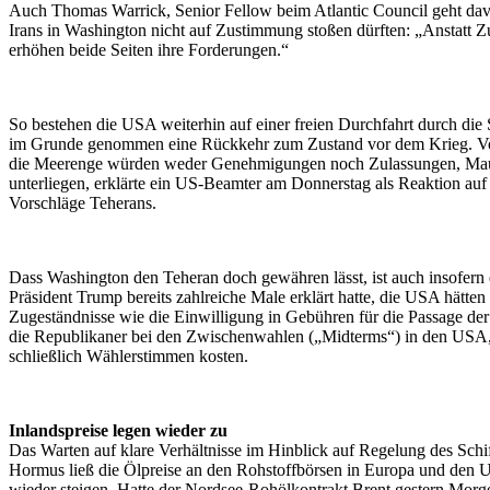
Auch Thomas Warrick, Senior Fellow beim Atlantic Council geht dav
Irans in Washington nicht auf Zustimmung stoßen dürften: „Anstatt 
erhöhen beide Seiten ihre Forderungen.“
So bestehen die USA weiterhin auf einer freien Durchfahrt durch di
im Grunde genommen eine Rückkehr zum Zustand vor dem Krieg. V
die Meerenge würden weder Genehmigungen noch Zulassungen, Ma
unterliegen, erklärte ein US-Beamter am Donnerstag als Reaktion auf 
Vorschläge Teherans.
Dass Washington den Teheran doch gewähren lässt, ist auch insofern 
Präsident Trump bereits zahlreiche Male erklärt hatte, die USA hätten 
Zugeständnisse wie die Einwilligung in Gebühren für die Passage d
die Republikaner bei den Zwischenwahlen („Midterms“) in den USA, 
schließlich Wählerstimmen kosten.
Inlandspreise legen wieder zu
Das Warten auf klare Verhältnisse im Hinblick auf Regelung des Schif
Hormus ließ die Ölpreise an den Rohstoffbörsen in Europa und den 
wieder steigen. Hatte der Nordsee-Rohölkontrakt Brent gestern Morg