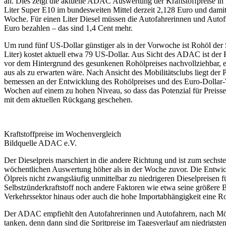
an. Dies zeigt die aktuelle ADAC Auswertung der Kraftstoffpreise in 
Liter Super E10 im bundesweiten Mittel derzeit 2,128 Euro und damit
Woche. Für einen Liter Diesel müssen die Autofahrerinnen und Autofa
Euro bezahlen – das sind 1,4 Cent mehr.
Um rund fünf US-Dollar günstiger als in der Vorwoche ist Rohöl der 
Liter) kostet aktuell etwa 79 US-Dollar. Aus Sicht des ADAC ist der
vor dem Hintergrund des gesunkenen Rohölpreises nachvollziehbar, er 
aus als zu erwarten wäre. Nach Ansicht des Mobilitätsclubs liegt der 
bemessen an der Entwicklung des Rohölpreises und des Euro-Dollar-
Wochen auf einem zu hohen Niveau, so dass das Potenzial für Preissen
mit dem aktuellen Rückgang geschehen.
Kraftstoffpreise im Wochenvergleich
Bildquelle ADAC e.V.
Der Dieselpreis marschiert in die andere Richtung und ist zum sech
wöchentlichen Auswertung höher als in der Woche zuvor. Die Entwick
Ölpreis nicht zwangsläufig unmittelbar zu niedrigeren Dieselpreisen f
Selbstzünderkraftstoff noch andere Faktoren wie etwa seine größere
Verkehrssektor hinaus oder auch die hohe Importabhängigkeit eine Rol
Der ADAC empfiehlt den Autofahrerinnen und Autofahrern, nach Mög
tanken, denn dann sind die Spritpreise im Tagesverlauf am niedrigste