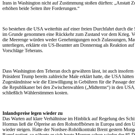
Irans in Washington nicht auf Zustimmung stoßen dürften: „Anstatt 
erhöhen beide Seiten ihre Forderungen.“
So bestehen die USA weiterhin auf einer freien Durchfahrt durch di
im Grunde genommen eine Rückkehr zum Zustand vor dem Krieg. V
die Meerenge würden weder Genehmigungen noch Zulassungen, Ma
unterliegen, erklärte ein US-Beamter am Donnerstag als Reaktion auf 
Vorschläge Teherans.
Dass Washington den Teheran doch gewähren lässt, ist auch insofern 
Präsident Trump bereits zahlreiche Male erklärt hatte, die USA hätten 
Zugeständnisse wie die Einwilligung in Gebühren für die Passage d
die Republikaner bei den Zwischenwahlen („Midterms“) in den USA, 
schließlich Wählerstimmen kosten.
Inlandspreise legen wieder zu
Das Warten auf klare Verhältnisse im Hinblick auf Regelung des Schif
Hormus ließ die Ölpreise an den Rohstoffbörsen in Europa und den 
wieder steigen. Hatte der Nordsee-Rohölkontrakt Brent gestern Morg
Barrel notiert, so näherte er sich heute Morgen schon wieder der 85 