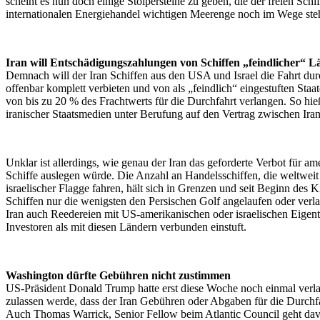
scheint es nun doch einige Stolpersteine zu geben, die der freien Schif
internationalen Energiehandel wichtigen Meerenge noch im Wege ste
Iran will Entschädigungszahlungen von Schiffen „feindlicher“ L
Demnach will der Iran Schiffen aus den USA und Israel die Fahrt du
offenbar komplett verbieten und von als „feindlich“ eingestuften St
von bis zu 20 % des Frachtwerts für die Durchfahrt verlangen. So hie
iranischer Staatsmedien unter Berufung auf den Vertrag zwischen Ir
Unklar ist allerdings, wie genau der Iran das geforderte Verbot für am
Schiffe auslegen würde. Die Anzahl an Handelsschiffen, die weltwei
israelischer Flagge fahren, hält sich in Grenzen und seit Beginn des 
Schiffen nur die wenigsten den Persischen Golf angelaufen oder verlas
Iran auch Reedereien mit US-amerikanischen oder israelischen Eige
Investoren als mit diesen Ländern verbunden einstuft.
Washington dürfte Gebühren nicht zustimmen
US-Präsident Donald Trump hatte erst diese Woche noch einmal verlaut
zulassen werde, dass der Iran Gebühren oder Abgaben für die Durchf
Auch Thomas Warrick, Senior Fellow beim Atlantic Council geht dav