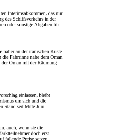
elten Interimsabkommen, das nur
g des Schiffsverkehrs in der
ren oder sonstige Abgaben für
te näher an der iranischen Küste
an die Fahrrinne nahe dem Oman
und der Oman mit der Räumung
orschlag einlassen, bleibt
imismus um sich und die
n Stand seit Mitte Juni.
au, auch, wenn sie die
arktteilnehmer doch erst
f fallende Preise setzen.