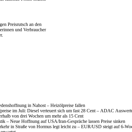
igen Preisrutsch an den
herinnen und Verbraucher
r.
denshoffnung in Nahost – Heizölpreise fallen
fpreise im Juli: Diesel verteuert sich um fast 28 Cent – ADAC Auswer
nerhalb von drei Wochen um mehr als 15 Cent
istik – Neue Hoffnung auf USA/Iran-Gespräche lassen Preise sinken
erkehr in Straße von Hormus legt leicht zu – EUR/USD steigt auf 6-W
 erwartet