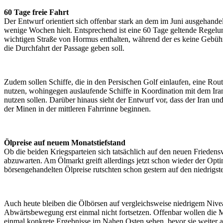
60 Tage freie Fahrt
Der Entwurf orientiert sich offenbar stark an dem im Juni ausgehand
wenige Wochen hielt. Entsprechend ist eine 60 Tage geltende Regelun
wichtigen Straße von Hormus enthalten, während der es keine Gebüh
die Durchfahrt der Passage geben soll.
Zudem sollen Schiffe, die in den Persischen Golf einlaufen, eine Rou
nutzen, wohingegen auslaufende Schiffe in Koordination mit dem Ir
nutzen sollen. Darüber hinaus sieht der Entwurf vor, dass der Iran 
der Minen in der mittleren Fahrrinne beginnen.
Ölpreise auf neuem Monatstiefstand
Ob die beiden Kriegsparteien sich tatsächlich auf den neuen Friedensv
abzuwarten. Am Ölmarkt greift allerdings jetzt schon wieder der Opt
börsengehandelten Ölpreise rutschten schon gestern auf den niedrigste
Auch heute bleiben die Ölbörsen auf vergleichsweise niedrigem Nive
Abwärtsbewegung erst einmal nicht fortsetzen. Offenbar wollen die M
einmal konkrete Ergebnisse im Nahen Osten sehen, bevor sie weiter au