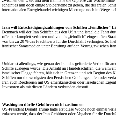
zwischen den USA und dem Iran hatte die Ölpreise zur Wochenmitte n
scheint es nun doch einige Stolpersteine zu geben, die der freien Schif
internationalen Energiehandel wichtigen Meerenge noch im Wege ste
Iran will Entschädigungszahlungen von Schiffen „feindlicher“ L
Demnach will der Iran Schiffen aus den USA und Israel die Fahrt du
offenbar komplett verbieten und von als „feindlich“ eingestuften St
von bis zu 20 % des Frachtwerts für die Durchfahrt verlangen. So hie
iranischer Staatsmedien unter Berufung auf den Vertrag zwischen Ir
Unklar ist allerdings, wie genau der Iran das geforderte Verbot für am
Schiffe auslegen würde. Die Anzahl an Handelsschiffen, die weltwei
israelischer Flagge fahren, hält sich in Grenzen und seit Beginn des 
Schiffen nur die wenigsten den Persischen Golf angelaufen oder verlas
Iran auch Reedereien mit US-amerikanischen oder israelischen Eige
Investoren als mit diesen Ländern verbunden einstuft.
Washington dürfte Gebühren nicht zustimmen
US-Präsident Donald Trump hatte erst diese Woche noch einmal verlaut
zulassen werde, dass der Iran Gebühren oder Abgaben für die Durchf