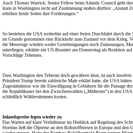
Auch Thomas Warrick, Senior Fellow beim Atlantic Council geht dav
Irans in Washington nicht auf Zustimmung stoßen dürften: „Anstatt 
erhöhen beide Seiten ihre Forderungen.“
So bestehen die USA weiterhin auf einer freien Durchfahrt durch di
im Grunde genommen eine Rückkehr zum Zustand vor dem Krieg. V
die Meerenge würden weder Genehmigungen noch Zulassungen, Ma
unterliegen, erklärte ein US-Beamter am Donnerstag als Reaktion auf 
Vorschläge Teherans.
Dass Washington den Teheran doch gewähren lässt, ist auch insofern 
Präsident Trump bereits zahlreiche Male erklärt hatte, die USA hätten 
Zugeständnisse wie die Einwilligung in Gebühren für die Passage d
die Republikaner bei den Zwischenwahlen („Midterms“) in den USA, 
schließlich Wählerstimmen kosten.
Inlandspreise legen wieder zu
Das Warten auf klare Verhältnisse im Hinblick auf Regelung des Schif
Hormus ließ die Ölpreise an den Rohstoffbörsen in Europa und den 
wieder steigen. Hatte der Nordsee-Rohölkontrakt Brent gestern Morg