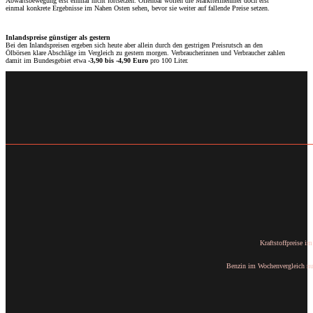
Abwärtsbewegung erst einmal nicht fortsetzen. Offenbar wollen die Marktteilnehmer doch erst
einmal konkrete Ergebnisse im Nahen Osten sehen, bevor sie weiter auf fallende Preise setzen.
Inlandspreise günstiger als gestern
Bei den Inlandspreisen ergeben sich heute aber allein durch den gestrigen Preisrutsch an den
Ölbörsen klare Abschläge im Vergleich zu gestern morgen. Verbraucherinnen und Verbraucher zahlen
damit im Bundesgebiet etwa
-3,90 bis -4,90 Euro
pro 100 Liter.
Kraftstoffpreise i
Benzin im Wochenvergleich nur