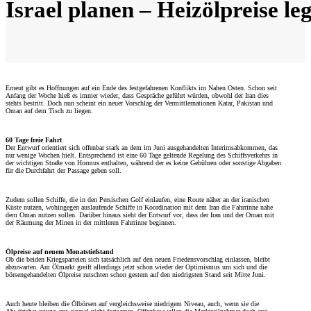
Israel planen – Heizölpreise le
Erneut gibt es Hoffnungen auf ein Ende des festgefahrenen Konflikts im Nahen Osten. Schon seit
Anfang der Woche hieß es immer wieder, dass Gespräche geführt würden, obwohl der Iran dies
stehts bestritt. Doch nun scheint ein neuer Vorschlag der Vermittlernationen Katar, Pakistan und
Oman auf dem Tisch zu liegen.
60 Tage freie Fahrt
Der Entwurf orientiert sich offenbar stark an dem im Juni ausgehandelten Interimsabkommen, das
nur wenige Wochen hielt. Entsprechend ist eine 60 Tage geltende Regelung des Schiffsverkehrs in
der wichtigen Straße von Hormus enthalten, während der es keine Gebühren oder sonstige Abgaben
für die Durchfahrt der Passage geben soll.
Zudem sollen Schiffe, die in den Persischen Golf einlaufen, eine Route näher an der iranischen
Küste nutzen, wohingegen auslaufende Schiffe in Koordination mit dem Iran die Fahrrinne nahe
dem Oman nutzen sollen. Darüber hinaus sieht der Entwurf vor, dass der Iran und der Oman mit
der Räumung der Minen in der mittleren Fahrrinne beginnen.
Ölpreise auf neuem Monatstiefstand
Ob die beiden Kriegsparteien sich tatsächlich auf den neuen Friedensvorschlag einlassen, bleibt
abzuwarten. Am Ölmarkt greift allerdings jetzt schon wieder der Optimismus um sich und die
börsengehandelten Ölpreise rutschten schon gestern auf den niedrigsten Stand seit Mitte Juni.
Auch heute bleiben die Ölbörsen auf vergleichsweise niedrigem Niveau, auch, wenn sie die