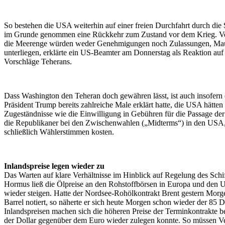
So bestehen die USA weiterhin auf einer freien Durchfahrt durch di
im Grunde genommen eine Rückkehr zum Zustand vor dem Krieg. V
die Meerenge würden weder Genehmigungen noch Zulassungen, Ma
unterliegen, erklärte ein US-Beamter am Donnerstag als Reaktion auf 
Vorschläge Teherans.
Dass Washington den Teheran doch gewähren lässt, ist auch insofern 
Präsident Trump bereits zahlreiche Male erklärt hatte, die USA hätten 
Zugeständnisse wie die Einwilligung in Gebühren für die Passage d
die Republikaner bei den Zwischenwahlen („Midterms“) in den USA, 
schließlich Wählerstimmen kosten.
Inlandspreise legen wieder zu
Das Warten auf klare Verhältnisse im Hinblick auf Regelung des Schif
Hormus ließ die Ölpreise an den Rohstoffbörsen in Europa und den 
wieder steigen. Hatte der Nordsee-Rohölkontrakt Brent gestern Morg
Barrel notiert, so näherte er sich heute Morgen schon wieder der 85 
Inlandspreisen machen sich die höheren Preise der Terminkontrakte 
der Dollar gegenüber dem Euro wieder zulegen konnte. So müssen V