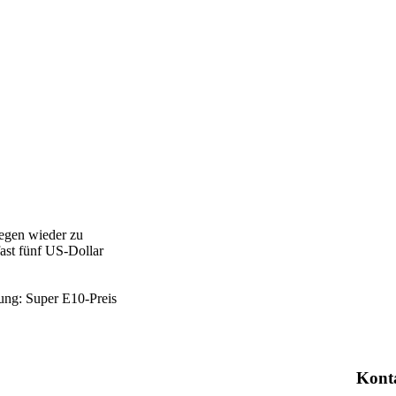
legen wieder zu
fast fünf US-Dollar
tung: Super E10-Preis
Kont