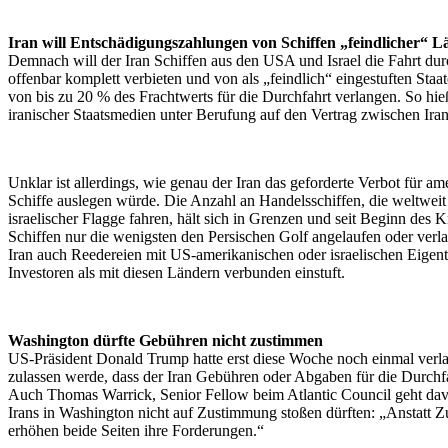
Iran will Entschädigungszahlungen von Schiffen „feindlicher“ L
Demnach will der Iran Schiffen aus den USA und Israel die Fahrt du
offenbar komplett verbieten und von als „feindlich“ eingestuften St
von bis zu 20 % des Frachtwerts für die Durchfahrt verlangen. So hie
iranischer Staatsmedien unter Berufung auf den Vertrag zwischen Ir
Unklar ist allerdings, wie genau der Iran das geforderte Verbot für am
Schiffe auslegen würde. Die Anzahl an Handelsschiffen, die weltwei
israelischer Flagge fahren, hält sich in Grenzen und seit Beginn des 
Schiffen nur die wenigsten den Persischen Golf angelaufen oder verlas
Iran auch Reedereien mit US-amerikanischen oder israelischen Eige
Investoren als mit diesen Ländern verbunden einstuft.
Washington dürfte Gebühren nicht zustimmen
US-Präsident Donald Trump hatte erst diese Woche noch einmal verlaut
zulassen werde, dass der Iran Gebühren oder Abgaben für die Durchf
Auch Thomas Warrick, Senior Fellow beim Atlantic Council geht dav
Irans in Washington nicht auf Zustimmung stoßen dürften: „Anstatt 
erhöhen beide Seiten ihre Forderungen.“