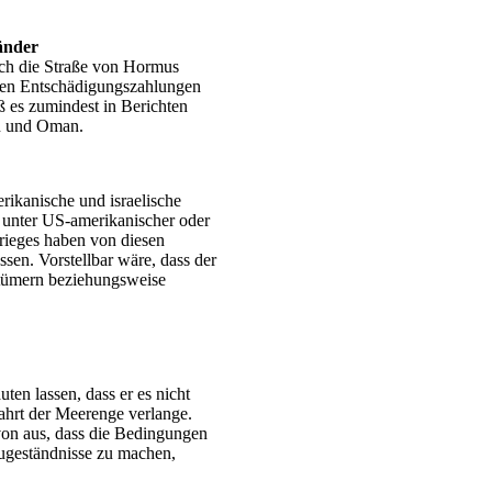
änder
rch die Straße von Hormus
aaten Entschädigungszahlungen
ß es zumindest in Berichten
an und Oman.
erikanische und israelische
t unter US-amerikanischer oder
Krieges haben von diesen
sen. Vorstellbar wäre, dass der
ntümern beziehungsweise
en lassen, dass er es nicht
ahrt der Meerenge verlange.
on aus, dass die Bedingungen
Zugeständnisse zu machen,