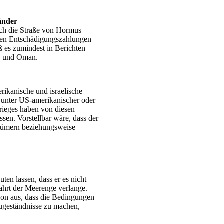
änder
rch die Straße von Hormus
aaten Entschädigungszahlungen
ß es zumindest in Berichten
an und Oman.
erikanische und israelische
t unter US-amerikanischer oder
Krieges haben von diesen
sen. Vorstellbar wäre, dass der
ntümern beziehungsweise
en lassen, dass er es nicht
ahrt der Meerenge verlange.
on aus, dass die Bedingungen
Zugeständnisse zu machen,