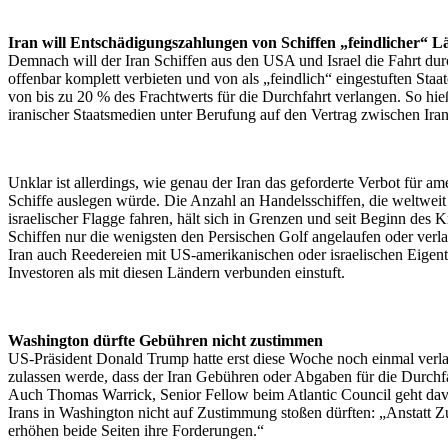
Iran will Entschädigungszahlungen von Schiffen „feindlicher“ L
Demnach will der Iran Schiffen aus den USA und Israel die Fahrt du
offenbar komplett verbieten und von als „feindlich“ eingestuften St
von bis zu 20 % des Frachtwerts für die Durchfahrt verlangen. So hie
iranischer Staatsmedien unter Berufung auf den Vertrag zwischen Ir
Unklar ist allerdings, wie genau der Iran das geforderte Verbot für am
Schiffe auslegen würde. Die Anzahl an Handelsschiffen, die weltwei
israelischer Flagge fahren, hält sich in Grenzen und seit Beginn des 
Schiffen nur die wenigsten den Persischen Golf angelaufen oder verlas
Iran auch Reedereien mit US-amerikanischen oder israelischen Eige
Investoren als mit diesen Ländern verbunden einstuft.
Washington dürfte Gebühren nicht zustimmen
US-Präsident Donald Trump hatte erst diese Woche noch einmal verlaut
zulassen werde, dass der Iran Gebühren oder Abgaben für die Durchf
Auch Thomas Warrick, Senior Fellow beim Atlantic Council geht dav
Irans in Washington nicht auf Zustimmung stoßen dürften: „Anstatt 
erhöhen beide Seiten ihre Forderungen.“