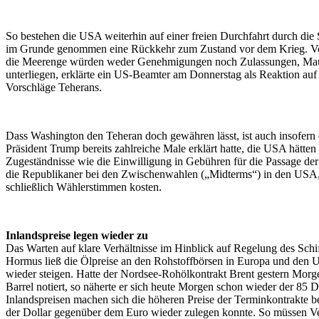
So bestehen die USA weiterhin auf einer freien Durchfahrt durch di
im Grunde genommen eine Rückkehr zum Zustand vor dem Krieg. V
die Meerenge würden weder Genehmigungen noch Zulassungen, Ma
unterliegen, erklärte ein US-Beamter am Donnerstag als Reaktion auf 
Vorschläge Teherans.
Dass Washington den Teheran doch gewähren lässt, ist auch insofern 
Präsident Trump bereits zahlreiche Male erklärt hatte, die USA hätten 
Zugeständnisse wie die Einwilligung in Gebühren für die Passage d
die Republikaner bei den Zwischenwahlen („Midterms“) in den USA, 
schließlich Wählerstimmen kosten.
Inlandspreise legen wieder zu
Das Warten auf klare Verhältnisse im Hinblick auf Regelung des Schif
Hormus ließ die Ölpreise an den Rohstoffbörsen in Europa und den 
wieder steigen. Hatte der Nordsee-Rohölkontrakt Brent gestern Morg
Barrel notiert, so näherte er sich heute Morgen schon wieder der 85 
Inlandspreisen machen sich die höheren Preise der Terminkontrakte 
der Dollar gegenüber dem Euro wieder zulegen konnte. So müssen V