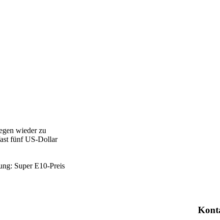
legen wieder zu
fast fünf US-Dollar
tung: Super E10-Preis
Kont