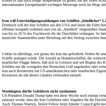
scheint es nun doch einige Stolpersteine zu geben, die der freien Schif
internationalen Energiehandel wichtigen Meerenge noch im Wege ste
Iran will Entschädigungszahlungen von Schiffen „feindlicher“ L
Demnach will der Iran Schiffen aus den USA und Israel die Fahrt du
offenbar komplett verbieten und von als „feindlich“ eingestuften St
von bis zu 20 % des Frachtwerts für die Durchfahrt verlangen. So hie
iranischer Staatsmedien unter Berufung auf den Vertrag zwischen Ir
Unklar ist allerdings, wie genau der Iran das geforderte Verbot für am
Schiffe auslegen würde. Die Anzahl an Handelsschiffen, die weltwei
israelischer Flagge fahren, hält sich in Grenzen und seit Beginn des 
Schiffen nur die wenigsten den Persischen Golf angelaufen oder verlas
Iran auch Reedereien mit US-amerikanischen oder israelischen Eige
Investoren als mit diesen Ländern verbunden einstuft.
Washington dürfte Gebühren nicht zustimmen
US-Präsident Donald Trump hatte erst diese Woche noch einmal verlaut
zulassen werde, dass der Iran Gebühren oder Abgaben für die Durchf
Auch Thomas Warrick, Senior Fellow beim Atlantic Council geht dav