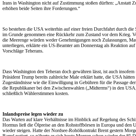
Irans in Washington nicht auf Zustimmung stoßen dürften: „Anstatt 
erhöhen beide Seiten ihre Forderungen.“
So bestehen die USA weiterhin auf einer freien Durchfahrt durch di
im Grunde genommen eine Rückkehr zum Zustand vor dem Krieg. V
die Meerenge würden weder Genehmigungen noch Zulassungen, Ma
unterliegen, erklärte ein US-Beamter am Donnerstag als Reaktion auf 
Vorschläge Teherans.
Dass Washington den Teheran doch gewähren lässt, ist auch insofern 
Präsident Trump bereits zahlreiche Male erklärt hatte, die USA hätten 
Zugeständnisse wie die Einwilligung in Gebühren für die Passage d
die Republikaner bei den Zwischenwahlen („Midterms“) in den USA, 
schließlich Wählerstimmen kosten.
Inlandspreise legen wieder zu
Das Warten auf klare Verhältnisse im Hinblick auf Regelung des Schif
Hormus ließ die Ölpreise an den Rohstoffbörsen in Europa und den 
wieder steigen. Hatte der Nordsee-Rohölkontrakt Brent gestern Morg
Barrel notiert, so näherte er sich heute Morgen schon wieder der 85 