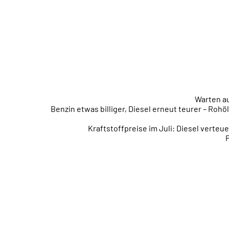
Warten au
Benzin etwas billiger, Diesel erneut teurer – Ro
Kraftstoffpreise im Juli: Diesel verte
P