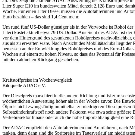
an. Dies zeigt die aktuelle ADAC Auswertung der Kraftstoffpreise in 
Liter Super E10 im bundesweiten Mittel derzeit 2,128 Euro und damit
Woche. Für einen Liter Diesel müssen die Autofahrerinnen und Autofa
Euro bezahlen – das sind 1,4 Cent mehr.
Um rund fünf US-Dollar günstiger als in der Vorwoche ist Rohöl der 
Liter) kostet aktuell etwa 79 US-Dollar. Aus Sicht des ADAC ist der
vor dem Hintergrund des gesunkenen Rohölpreises nachvollziehbar, er 
aus als zu erwarten wäre. Nach Ansicht des Mobilitätsclubs liegt der 
bemessen an der Entwicklung des Rohölpreises und des Euro-Dollar-
Wochen auf einem zu hohen Niveau, so dass das Potenzial für Preissen
mit dem aktuellen Rückgang geschehen.
Kraftstoffpreise im Wochenvergleich
Bildquelle ADAC e.V.
Der Dieselpreis marschiert in die andere Richtung und ist zum sech
wöchentlichen Auswertung höher als in der Woche zuvor. Die Entwick
Ölpreis nicht zwangsläufig unmittelbar zu niedrigeren Dieselpreisen f
Selbstzünderkraftstoff noch andere Faktoren wie etwa seine größere
Verkehrssektor hinaus oder auch die hohe Importabhängigkeit eine Rol
Der ADAC empfiehlt den Autofahrerinnen und Autofahrern, nach Mög
tanken, denn dann sind die Spritpreise im Tagesverlauf am niedrigste