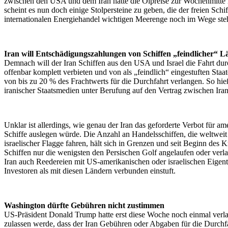
zwischen den USA und dem Iran hatte die Ölpreise zur Wochenmitte n
scheint es nun doch einige Stolpersteine zu geben, die der freien Schif
internationalen Energiehandel wichtigen Meerenge noch im Wege ste
Iran will Entschädigungszahlungen von Schiffen „feindlicher“ L
Demnach will der Iran Schiffen aus den USA und Israel die Fahrt du
offenbar komplett verbieten und von als „feindlich“ eingestuften St
von bis zu 20 % des Frachtwerts für die Durchfahrt verlangen. So hie
iranischer Staatsmedien unter Berufung auf den Vertrag zwischen Ir
Unklar ist allerdings, wie genau der Iran das geforderte Verbot für am
Schiffe auslegen würde. Die Anzahl an Handelsschiffen, die weltwei
israelischer Flagge fahren, hält sich in Grenzen und seit Beginn des 
Schiffen nur die wenigsten den Persischen Golf angelaufen oder verlas
Iran auch Reedereien mit US-amerikanischen oder israelischen Eige
Investoren als mit diesen Ländern verbunden einstuft.
Washington dürfte Gebühren nicht zustimmen
US-Präsident Donald Trump hatte erst diese Woche noch einmal verlaut
zulassen werde, dass der Iran Gebühren oder Abgaben für die Durchf