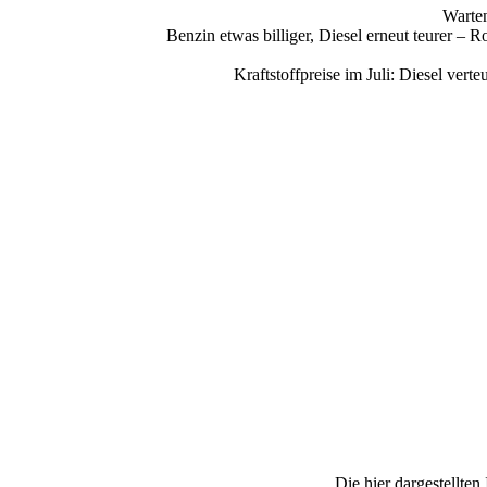
Warten
Benzin etwas billiger, Diesel erneut teurer –
Kraftstoffpreise im Juli: Diesel ve
Die hier dargestellte