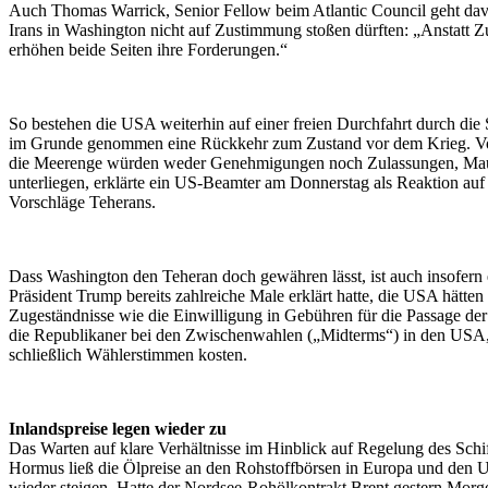
Auch Thomas Warrick, Senior Fellow beim Atlantic Council geht dav
Irans in Washington nicht auf Zustimmung stoßen dürften: „Anstatt 
erhöhen beide Seiten ihre Forderungen.“
So bestehen die USA weiterhin auf einer freien Durchfahrt durch di
im Grunde genommen eine Rückkehr zum Zustand vor dem Krieg. V
die Meerenge würden weder Genehmigungen noch Zulassungen, Ma
unterliegen, erklärte ein US-Beamter am Donnerstag als Reaktion auf 
Vorschläge Teherans.
Dass Washington den Teheran doch gewähren lässt, ist auch insofern 
Präsident Trump bereits zahlreiche Male erklärt hatte, die USA hätten 
Zugeständnisse wie die Einwilligung in Gebühren für die Passage d
die Republikaner bei den Zwischenwahlen („Midterms“) in den USA, 
schließlich Wählerstimmen kosten.
Inlandspreise legen wieder zu
Das Warten auf klare Verhältnisse im Hinblick auf Regelung des Schif
Hormus ließ die Ölpreise an den Rohstoffbörsen in Europa und den 
wieder steigen. Hatte der Nordsee-Rohölkontrakt Brent gestern Morg