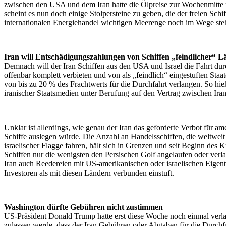
zwischen den USA und dem Iran hatte die Ölpreise zur Wochenmitte n
scheint es nun doch einige Stolpersteine zu geben, die der freien Schif
internationalen Energiehandel wichtigen Meerenge noch im Wege ste
Iran will Entschädigungszahlungen von Schiffen „feindlicher“ L
Demnach will der Iran Schiffen aus den USA und Israel die Fahrt du
offenbar komplett verbieten und von als „feindlich“ eingestuften St
von bis zu 20 % des Frachtwerts für die Durchfahrt verlangen. So hie
iranischer Staatsmedien unter Berufung auf den Vertrag zwischen Ir
Unklar ist allerdings, wie genau der Iran das geforderte Verbot für am
Schiffe auslegen würde. Die Anzahl an Handelsschiffen, die weltwei
israelischer Flagge fahren, hält sich in Grenzen und seit Beginn des 
Schiffen nur die wenigsten den Persischen Golf angelaufen oder verlas
Iran auch Reedereien mit US-amerikanischen oder israelischen Eige
Investoren als mit diesen Ländern verbunden einstuft.
Washington dürfte Gebühren nicht zustimmen
US-Präsident Donald Trump hatte erst diese Woche noch einmal verlaut
zulassen werde, dass der Iran Gebühren oder Abgaben für die Durchf