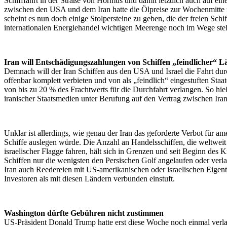
Schifffahrt in der Straße von Hormus und damit letztlich auch auf ein
zwischen den USA und dem Iran hatte die Ölpreise zur Wochenmitte n
scheint es nun doch einige Stolpersteine zu geben, die der freien Schif
internationalen Energiehandel wichtigen Meerenge noch im Wege ste
Iran will Entschädigungszahlungen von Schiffen „feindlicher“ L
Demnach will der Iran Schiffen aus den USA und Israel die Fahrt du
offenbar komplett verbieten und von als „feindlich“ eingestuften St
von bis zu 20 % des Frachtwerts für die Durchfahrt verlangen. So hie
iranischer Staatsmedien unter Berufung auf den Vertrag zwischen Ir
Unklar ist allerdings, wie genau der Iran das geforderte Verbot für am
Schiffe auslegen würde. Die Anzahl an Handelsschiffen, die weltwei
israelischer Flagge fahren, hält sich in Grenzen und seit Beginn des 
Schiffen nur die wenigsten den Persischen Golf angelaufen oder verlas
Iran auch Reedereien mit US-amerikanischen oder israelischen Eige
Investoren als mit diesen Ländern verbunden einstuft.
Washington dürfte Gebühren nicht zustimmen
US-Präsident Donald Trump hatte erst diese Woche noch einmal verlaut