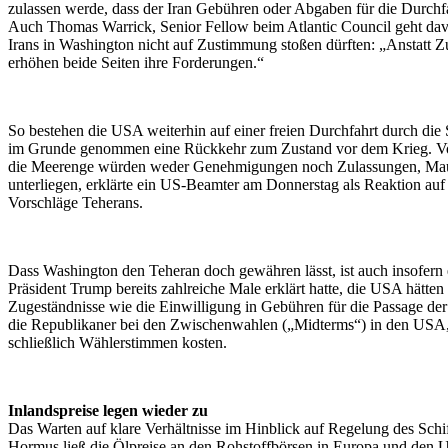
zulassen werde, dass der Iran Gebühren oder Abgaben für die Durchf
Auch Thomas Warrick, Senior Fellow beim Atlantic Council geht dav
Irans in Washington nicht auf Zustimmung stoßen dürften: „Anstatt 
erhöhen beide Seiten ihre Forderungen.“
So bestehen die USA weiterhin auf einer freien Durchfahrt durch di
im Grunde genommen eine Rückkehr zum Zustand vor dem Krieg. V
die Meerenge würden weder Genehmigungen noch Zulassungen, Ma
unterliegen, erklärte ein US-Beamter am Donnerstag als Reaktion auf 
Vorschläge Teherans.
Dass Washington den Teheran doch gewähren lässt, ist auch insofern 
Präsident Trump bereits zahlreiche Male erklärt hatte, die USA hätten 
Zugeständnisse wie die Einwilligung in Gebühren für die Passage d
die Republikaner bei den Zwischenwahlen („Midterms“) in den USA, 
schließlich Wählerstimmen kosten.
Inlandspreise legen wieder zu
Das Warten auf klare Verhältnisse im Hinblick auf Regelung des Schif
Hormus ließ die Ölpreise an den Rohstoffbörsen in Europa und den 