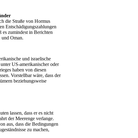
änder
rch die Straße von Hormus
aaten Entschädigungszahlungen
ß es zumindest in Berichten
an und Oman.
erikanische und israelische
t unter US-amerikanischer oder
Krieges haben von diesen
sen. Vorstellbar wäre, dass der
ntümern beziehungsweise
en lassen, dass er es nicht
ahrt der Meerenge verlange.
on aus, dass die Bedingungen
Zugeständnisse zu machen,