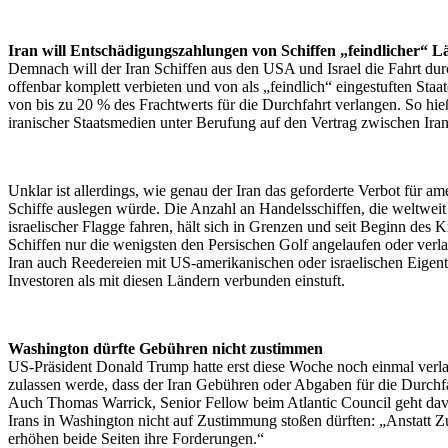
Iran will Entschädigungszahlungen von Schiffen „feindlicher“ L
Demnach will der Iran Schiffen aus den USA und Israel die Fahrt du
offenbar komplett verbieten und von als „feindlich“ eingestuften St
von bis zu 20 % des Frachtwerts für die Durchfahrt verlangen. So hie
iranischer Staatsmedien unter Berufung auf den Vertrag zwischen Ir
Unklar ist allerdings, wie genau der Iran das geforderte Verbot für am
Schiffe auslegen würde. Die Anzahl an Handelsschiffen, die weltwei
israelischer Flagge fahren, hält sich in Grenzen und seit Beginn des 
Schiffen nur die wenigsten den Persischen Golf angelaufen oder verlas
Iran auch Reedereien mit US-amerikanischen oder israelischen Eige
Investoren als mit diesen Ländern verbunden einstuft.
Washington dürfte Gebühren nicht zustimmen
US-Präsident Donald Trump hatte erst diese Woche noch einmal verlaut
zulassen werde, dass der Iran Gebühren oder Abgaben für die Durchf
Auch Thomas Warrick, Senior Fellow beim Atlantic Council geht dav
Irans in Washington nicht auf Zustimmung stoßen dürften: „Anstatt 
erhöhen beide Seiten ihre Forderungen.“