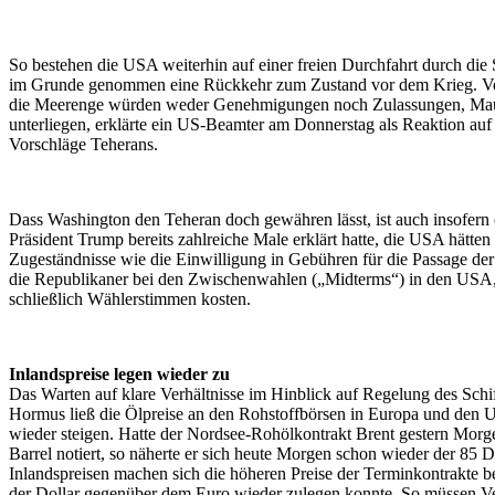
So bestehen die USA weiterhin auf einer freien Durchfahrt durch di
im Grunde genommen eine Rückkehr zum Zustand vor dem Krieg. V
die Meerenge würden weder Genehmigungen noch Zulassungen, Ma
unterliegen, erklärte ein US-Beamter am Donnerstag als Reaktion auf 
Vorschläge Teherans.
Dass Washington den Teheran doch gewähren lässt, ist auch insofern 
Präsident Trump bereits zahlreiche Male erklärt hatte, die USA hätten 
Zugeständnisse wie die Einwilligung in Gebühren für die Passage d
die Republikaner bei den Zwischenwahlen („Midterms“) in den USA, 
schließlich Wählerstimmen kosten.
Inlandspreise legen wieder zu
Das Warten auf klare Verhältnisse im Hinblick auf Regelung des Schif
Hormus ließ die Ölpreise an den Rohstoffbörsen in Europa und den 
wieder steigen. Hatte der Nordsee-Rohölkontrakt Brent gestern Morg
Barrel notiert, so näherte er sich heute Morgen schon wieder der 85 
Inlandspreisen machen sich die höheren Preise der Terminkontrakte 
der Dollar gegenüber dem Euro wieder zulegen konnte. So müssen V