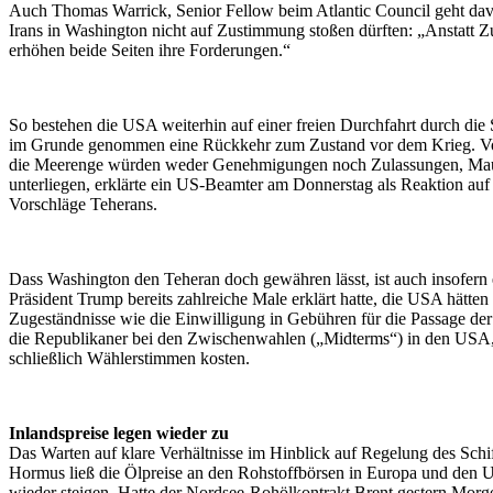
Auch Thomas Warrick, Senior Fellow beim Atlantic Council geht dav
Irans in Washington nicht auf Zustimmung stoßen dürften: „Anstatt 
erhöhen beide Seiten ihre Forderungen.“
So bestehen die USA weiterhin auf einer freien Durchfahrt durch di
im Grunde genommen eine Rückkehr zum Zustand vor dem Krieg. V
die Meerenge würden weder Genehmigungen noch Zulassungen, Ma
unterliegen, erklärte ein US-Beamter am Donnerstag als Reaktion auf 
Vorschläge Teherans.
Dass Washington den Teheran doch gewähren lässt, ist auch insofern 
Präsident Trump bereits zahlreiche Male erklärt hatte, die USA hätten 
Zugeständnisse wie die Einwilligung in Gebühren für die Passage d
die Republikaner bei den Zwischenwahlen („Midterms“) in den USA, 
schließlich Wählerstimmen kosten.
Inlandspreise legen wieder zu
Das Warten auf klare Verhältnisse im Hinblick auf Regelung des Schif
Hormus ließ die Ölpreise an den Rohstoffbörsen in Europa und den 
wieder steigen. Hatte der Nordsee-Rohölkontrakt Brent gestern Morg