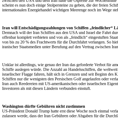
zwischen den USA und dem Iran hatte die Ölpreise zur Wochenmitte n
scheint es nun doch einige Stolpersteine zu geben, die der freien Schif
internationalen Energiehandel wichtigen Meerenge noch im Wege ste
Iran will Entschädigungszahlungen von Schiffen „feindlicher“ L
Demnach will der Iran Schiffen aus den USA und Israel die Fahrt du
offenbar komplett verbieten und von als „feindlich“ eingestuften St
von bis zu 20 % des Frachtwerts für die Durchfahrt verlangen. So hie
iranischer Staatsmedien unter Berufung auf den Vertrag zwischen Ir
Unklar ist allerdings, wie genau der Iran das geforderte Verbot für am
Schiffe auslegen würde. Die Anzahl an Handelsschiffen, die weltwei
israelischer Flagge fahren, hält sich in Grenzen und seit Beginn des 
Schiffen nur die wenigsten den Persischen Golf angelaufen oder verlas
Iran auch Reedereien mit US-amerikanischen oder israelischen Eige
Investoren als mit diesen Ländern verbunden einstuft.
Washington dürfte Gebühren nicht zustimmen
US-Präsident Donald Trump hatte erst diese Woche noch einmal verlaut
zulassen werde, dass der Iran Gebühren oder Abgaben für die Durchf