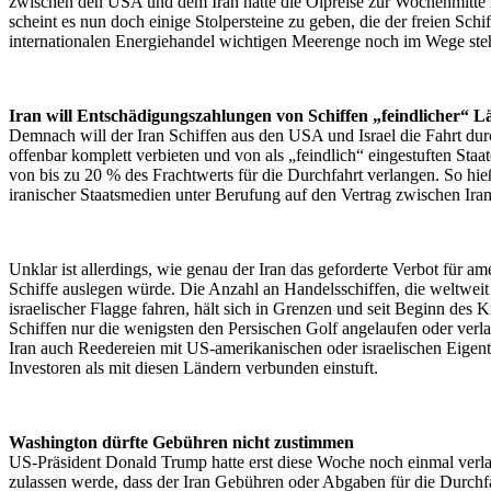
zwischen den USA und dem Iran hatte die Ölpreise zur Wochenmitte n
scheint es nun doch einige Stolpersteine zu geben, die der freien Schif
internationalen Energiehandel wichtigen Meerenge noch im Wege ste
Iran will Entschädigungszahlungen von Schiffen „feindlicher“ L
Demnach will der Iran Schiffen aus den USA und Israel die Fahrt du
offenbar komplett verbieten und von als „feindlich“ eingestuften St
von bis zu 20 % des Frachtwerts für die Durchfahrt verlangen. So hie
iranischer Staatsmedien unter Berufung auf den Vertrag zwischen Ir
Unklar ist allerdings, wie genau der Iran das geforderte Verbot für am
Schiffe auslegen würde. Die Anzahl an Handelsschiffen, die weltwei
israelischer Flagge fahren, hält sich in Grenzen und seit Beginn des 
Schiffen nur die wenigsten den Persischen Golf angelaufen oder verlas
Iran auch Reedereien mit US-amerikanischen oder israelischen Eige
Investoren als mit diesen Ländern verbunden einstuft.
Washington dürfte Gebühren nicht zustimmen
US-Präsident Donald Trump hatte erst diese Woche noch einmal verlaut
zulassen werde, dass der Iran Gebühren oder Abgaben für die Durchf