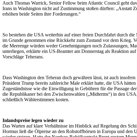
Auch Thomas Warrick, Senior Fellow beim Atlantic Council geht dav
Irans in Washington nicht auf Zustimmung stoßen dürften: „Anstatt 
erhöhen beide Seiten ihre Forderungen.“
So bestehen die USA weiterhin auf einer freien Durchfahrt durch di
im Grunde genommen eine Rückkehr zum Zustand vor dem Krieg. V
die Meerenge würden weder Genehmigungen noch Zulassungen, Ma
unterliegen, erklärte ein US-Beamter am Donnerstag als Reaktion auf 
Vorschläge Teherans.
Dass Washington den Teheran doch gewähren lässt, ist auch insofern 
Präsident Trump bereits zahlreiche Male erklärt hatte, die USA hätten 
Zugeständnisse wie die Einwilligung in Gebühren für die Passage d
die Republikaner bei den Zwischenwahlen („Midterms“) in den USA, 
schließlich Wählerstimmen kosten.
Inlandspreise legen wieder zu
Das Warten auf klare Verhältnisse im Hinblick auf Regelung des Schif
Hormus ließ die Ölpreise an den Rohstoffbörsen in Europa und den 
wieder steigen. Hatte der Nordsee-Rohölkontrakt Brent gestern Morg