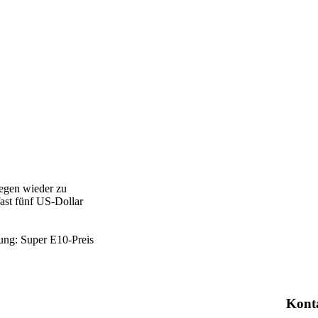
legen wieder zu
fast fünf US-Dollar
tung: Super E10-Preis
Kont