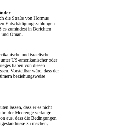
änder
rch die Straße von Hormus
aaten Entschädigungszahlungen
ß es zumindest in Berichten
an und Oman.
erikanische und israelische
t unter US-amerikanischer oder
Krieges haben von diesen
sen. Vorstellbar wäre, dass der
ntümern beziehungsweise
en lassen, dass er es nicht
ahrt der Meerenge verlange.
on aus, dass die Bedingungen
Zugeständnisse zu machen,