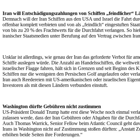
Iran will Entschädigungszahlungen von Schiffen „feindlicher“ L
Demnach will der Iran Schiffen aus den USA und Israel die Fahrt du
offenbar komplett verbieten und von als „feindlich“ eingestuften St
von bis zu 20 % des Frachtwerts für die Durchfahrt verlangen. So hie
iranischer Staatsmedien unter Berufung auf den Vertrag zwischen Ir
Unklar ist allerdings, wie genau der Iran das geforderte Verbot für am
Schiffe auslegen würde. Die Anzahl an Handelsschiffen, die weltwei
israelischer Flagge fahren, hält sich in Grenzen und seit Beginn des 
Schiffen nur die wenigsten den Persischen Golf angelaufen oder verlas
Iran auch Reedereien mit US-amerikanischen oder israelischen Eige
Investoren als mit diesen Ländern verbunden einstuft.
Washington dürfte Gebühren nicht zustimmen
US-Präsident Donald Trump hatte erst diese Woche noch einmal verlaut
zulassen werde, dass der Iran Gebühren oder Abgaben für die Durchf
Auch Thomas Warrick, Senior Fellow beim Atlantic Council geht dav
Irans in Washington nicht auf Zustimmung stoßen dürften: „Anstatt 
erhöhen beide Seiten ihre Forderungen.“