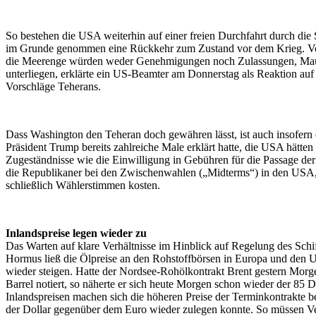
So bestehen die USA weiterhin auf einer freien Durchfahrt durch di
im Grunde genommen eine Rückkehr zum Zustand vor dem Krieg. V
die Meerenge würden weder Genehmigungen noch Zulassungen, Ma
unterliegen, erklärte ein US-Beamter am Donnerstag als Reaktion auf 
Vorschläge Teherans.
Dass Washington den Teheran doch gewähren lässt, ist auch insofern 
Präsident Trump bereits zahlreiche Male erklärt hatte, die USA hätten 
Zugeständnisse wie die Einwilligung in Gebühren für die Passage d
die Republikaner bei den Zwischenwahlen („Midterms“) in den USA, 
schließlich Wählerstimmen kosten.
Inlandspreise legen wieder zu
Das Warten auf klare Verhältnisse im Hinblick auf Regelung des Schif
Hormus ließ die Ölpreise an den Rohstoffbörsen in Europa und den 
wieder steigen. Hatte der Nordsee-Rohölkontrakt Brent gestern Morg
Barrel notiert, so näherte er sich heute Morgen schon wieder der 85 
Inlandspreisen machen sich die höheren Preise der Terminkontrakte 
der Dollar gegenüber dem Euro wieder zulegen konnte. So müssen V