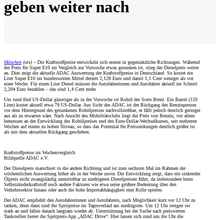
geben weiter nach
München
(ots) –
Die Kraftstoffpreise entwickeln sich erneut in gegensätzliche Richtungen. Während
der Preis für Super E10 im Vergleich zur Vorwoche etwas gesunken ist, stieg der Dieselpreis weiter
an. Dies zeigt die aktuelle ADAC Auswertung der Kraftstoffpreise in Deutschland. So kostet ein
Liter Super E10 im bundesweiten Mittel derzeit 2,128 Euro und damit 1,1 Cent weniger als vor
einer Woche. Für einen Liter Diesel müssen die Autofahrerinnen und Autofahrer aktuell im Schnitt
2,204 Euro bezahlen – das sind 1,4 Cent mehr.
Um rund fünf US-Dollar günstiger als in der Vorwoche ist Rohöl der Sorte Brent. Ein Barrel (159
Liter) kostet aktuell etwa 79 US-Dollar. Aus Sicht des ADAC ist der Rückgang des Benzinpreises
vor dem Hintergrund des gesunkenen Rohölpreises nachvollziehbar, er fällt jedoch deutlich geringer
aus als zu erwarten wäre. Nach Ansicht des Mobilitätsclubs liegt der Preis von Benzin, vor allem
bemessen an der Entwicklung des Rohölpreises und des Euro-Dollar-Wechselkurses, seit mehreren
Wochen auf einem zu hohen Niveau, so dass das Potenzial für Preissenkungen deutlich größer ist
als mit dem aktuellen Rückgang geschehen.
Kraftstoffpreise im Wochenvergleich
Bildquelle ADAC e.V.
Der Dieselpreis marschiert in die andere Richtung und ist zum sechsten Mal im Rahmen der
wöchentlichen Auswertung höher als in der Woche zuvor. Die Entwicklung zeigt, dass ein sinkender
Ölpreis nicht zwangsläufig unmittelbar zu niedrigeren Dieselpreisen führt, da insbesondere beim
Selbstzünderkraftstoff noch andere Faktoren wie etwa seine größere Bedeutung über den
Verkehrssektor hinaus oder auch die hohe Importabhängigkeit eine Rolle spielen.
Der ADAC empfiehlt den Autofahrerinnen und Autofahrern, nach Möglichkeit kurz vor 12 Uhr zu
tanken, denn dann sind die Spritpreise im Tagesverlauf am niedrigsten. Um 12 Uhr steigen sie
stark an und fallen danach langsam wieder ab. Unterstützung bei der Suche nach preiswerten
Tankstellen bietet die Spritpreis-App „ADAC Drive“: Hier lassen sich rund um die Uhr die