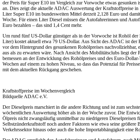
der Preis für Super E10 im Vergleich zur Vorwoche etwas gesunken ist
an. Dies zeigt die aktuelle ADAC Auswertung der Kraftstoffpreise in 
Liter Super E10 im bundesweiten Mittel derzeit 2,128 Euro und damit
Woche. Für einen Liter Diesel müssen die Autofahrerinnen und Autofa
Euro bezahlen – das sind 1,4 Cent mehr.
Um rund fünf US-Dollar günstiger als in der Vorwoche ist Rohöl der 
Liter) kostet aktuell etwa 79 US-Dollar. Aus Sicht des ADAC ist der
vor dem Hintergrund des gesunkenen Rohölpreises nachvollziehbar, er 
aus als zu erwarten wäre. Nach Ansicht des Mobilitätsclubs liegt der 
bemessen an der Entwicklung des Rohölpreises und des Euro-Dollar-
Wochen auf einem zu hohen Niveau, so dass das Potenzial für Preissen
mit dem aktuellen Rückgang geschehen.
Kraftstoffpreise im Wochenvergleich
Bildquelle ADAC e.V.
Der Dieselpreis marschiert in die andere Richtung und ist zum sech
wöchentlichen Auswertung höher als in der Woche zuvor. Die Entwick
Ölpreis nicht zwangsläufig unmittelbar zu niedrigeren Dieselpreisen f
Selbstzünderkraftstoff noch andere Faktoren wie etwa seine größere
Verkehrssektor hinaus oder auch die hohe Importabhängigkeit eine Rol