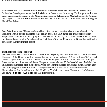
zu machen, erhöhen beide Seiten ihre Forderungen.“
So bestehen die USA weiterhin auf einer freien Durchfahrt durch die Straße von Hormus und
fordern im Grunde genommen eine Rückkehr zum Zustand vor dem Krieg. Vorübergehende Routen
durch die Meerenge würden weder Genehmigungen noch Zulassungen, Mautgebühren oder Abgaben
unterliegen, erklärte ein US-Beamter am Donnerstag als Reaktion auf die Berichte über die jüngsten
Vorschläge Teherans.
Dass Washington den Teheran doch gewähren lässt, ist auch insofern eher unwahrscheinlich, als
Präsident Trump bereits zahlreiche Male erklärt hatte, die USA hätten den Iran bereits besiegt.
Zugeständnisse wie die Einwilligung in Gebühren für die Passage der Straße von Hormus könnten
die Republikaner bei den Zwischenwahlen („Midterms“) in den USA, die im November stattfinden,
schließlich Wählerstimmen kosten.
Inlandspreise legen wieder zu
Das Warten auf klare Verhältnisse im Hinblick auf Regelung des Schiffsverkehrs in der Straße von
Hormus ließ die Ölpreise an den Rohstoffbörsen in Europa und den USA im gestrigen Tagesverlauf
wieder steigen. Hatte der Nordsee-Rohölkontrakt Brent gestern Morgen noch unter 80 Dollar pro
Barrel notiert, so näherte er sich heute Morgen schon wieder der 85 Dollar-Marke an. Auch bei den
Inlandspreisen machen sich die höheren Preise der Terminkontrakte bemerkbar, zumal gestern auch
der Dollar gegenüber dem Euro wieder zulegen konnte. So müssen Verbraucherinnen und
Verbraucher im Bundesgebiet heute bei Heizöl im Vergleich zu gestern Morgen mit Aufschlägen
von etwa
+3,20 bis +4,20 Euro
pro 100 Liter rechnen.