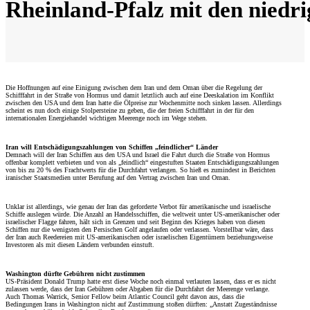
Rheinland-Pfalz mit den niedri
Die Hoffnungen auf eine Einigung zwischen dem Iran und dem Oman über die Regelung der
Schifffahrt in der Straße von Hormus und damit letztlich auch auf eine Deeskalation im Konflikt
zwischen den USA und dem Iran hatte die Ölpreise zur Wochenmitte noch sinken lassen. Allerdings
scheint es nun doch einige Stolpersteine zu geben, die der freien Schifffahrt in der für den
internationalen Energiehandel wichtigen Meerenge noch im Wege stehen.
Iran will Entschädigungszahlungen von Schiffen „feindlicher“ Länder
Demnach will der Iran Schiffen aus den USA und Israel die Fahrt durch die Straße von Hormus
offenbar komplett verbieten und von als „feindlich“ eingestuften Staaten Entschädigungszahlungen
von bis zu 20 % des Frachtwerts für die Durchfahrt verlangen. So hieß es zumindest in Berichten
iranischer Staatsmedien unter Berufung auf den Vertrag zwischen Iran und Oman.
Unklar ist allerdings, wie genau der Iran das geforderte Verbot für amerikanische und israelische
Schiffe auslegen würde. Die Anzahl an Handelsschiffen, die weltweit unter US-amerikanischer oder
israelischer Flagge fahren, hält sich in Grenzen und seit Beginn des Krieges haben von diesen
Schiffen nur die wenigsten den Persischen Golf angelaufen oder verlassen. Vorstellbar wäre, dass
der Iran auch Reedereien mit US-amerikanischen oder israelischen Eigentümern beziehungsweise
Investoren als mit diesen Ländern verbunden einstuft.
Washington dürfte Gebühren nicht zustimmen
US-Präsident Donald Trump hatte erst diese Woche noch einmal verlauten lassen, dass er es nicht
zulassen werde, dass der Iran Gebühren oder Abgaben für die Durchfahrt der Meerenge verlange.
Auch Thomas Warrick, Senior Fellow beim Atlantic Council geht davon aus, dass die
Bedingungen Irans in Washington nicht auf Zustimmung stoßen dürften: „Anstatt Zugeständnisse