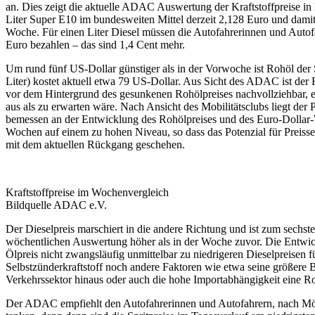
an. Dies zeigt die aktuelle ADAC Auswertung der Kraftstoffpreise in 
Liter Super E10 im bundesweiten Mittel derzeit 2,128 Euro und damit
Woche. Für einen Liter Diesel müssen die Autofahrerinnen und Autofa
Euro bezahlen – das sind 1,4 Cent mehr.
Um rund fünf US-Dollar günstiger als in der Vorwoche ist Rohöl der 
Liter) kostet aktuell etwa 79 US-Dollar. Aus Sicht des ADAC ist der
vor dem Hintergrund des gesunkenen Rohölpreises nachvollziehbar, er 
aus als zu erwarten wäre. Nach Ansicht des Mobilitätsclubs liegt der 
bemessen an der Entwicklung des Rohölpreises und des Euro-Dollar-
Wochen auf einem zu hohen Niveau, so dass das Potenzial für Preissen
mit dem aktuellen Rückgang geschehen.
Kraftstoffpreise im Wochenvergleich
Bildquelle ADAC e.V.
Der Dieselpreis marschiert in die andere Richtung und ist zum sech
wöchentlichen Auswertung höher als in der Woche zuvor. Die Entwick
Ölpreis nicht zwangsläufig unmittelbar zu niedrigeren Dieselpreisen f
Selbstzünderkraftstoff noch andere Faktoren wie etwa seine größere
Verkehrssektor hinaus oder auch die hohe Importabhängigkeit eine Rol
Der ADAC empfiehlt den Autofahrerinnen und Autofahrern, nach Mög