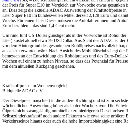
der Preis für Super E10 im Vergleich zur Vorwoche etwas gesunken ist
an. Dies zeigt die aktuelle ADAC Auswertung der Kraftstoffpreise in 
Liter Super E10 im bundesweiten Mittel derzeit 2,128 Euro und damit
Woche. Für einen Liter Diesel müssen die Autofahrerinnen und Autofa
Euro bezahlen – das sind 1,4 Cent mehr.
Um rund fünf US-Dollar günstiger als in der Vorwoche ist Rohöl der 
Liter) kostet aktuell etwa 79 US-Dollar. Aus Sicht des ADAC ist der
vor dem Hintergrund des gesunkenen Rohölpreises nachvollziehbar, er 
aus als zu erwarten wäre. Nach Ansicht des Mobilitätsclubs liegt der 
bemessen an der Entwicklung des Rohölpreises und des Euro-Dollar-
Wochen auf einem zu hohen Niveau, so dass das Potenzial für Preissen
mit dem aktuellen Rückgang geschehen.
Kraftstoffpreise im Wochenvergleich
Bildquelle ADAC e.V.
Der Dieselpreis marschiert in die andere Richtung und ist zum sech
wöchentlichen Auswertung höher als in der Woche zuvor. Die Entwick
Ölpreis nicht zwangsläufig unmittelbar zu niedrigeren Dieselpreisen f
Selbstzünderkraftstoff noch andere Faktoren wie etwa seine größere
Verkehrssektor hinaus oder auch die hohe Importabhängigkeit eine Rol